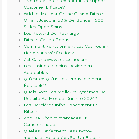
– Votre Casino Bitcoin A-t-il Un Support
Customer Efficace?
Wild Io: Meilleur Online Casino Bitcoin
Offrant Jusqu’à 150% De Bonus + 500
Slides Open Spins
Les Reward De Recharge
Bitcoin Casino Bonus
Comment Fonctionnent Les Casinos En
Ligne Sans Vérification?
Zet Casinowwwzetcasinocom
Les Casinos Bitcoins Deviennent
Abordables
Qu’est-ce Qu’un Jeu Prouvablement
Équitable?
Quels Sont Les Meilleurs Systèmes De
Retraite Au Monde Durante 2024?
Les Dernières Infos Concernant Le
Bitcoin
App De Bitcoin: Avantages Et
Caractéristiques
Quelles Deviennent Les Crypto-
monnaies Acceptées Sur Un Bitcoin