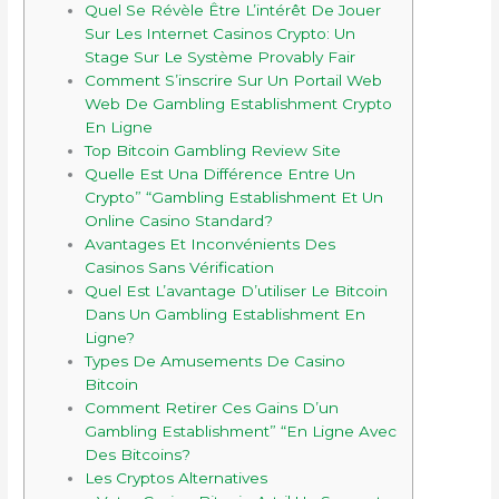
Quel Se Révèle Être L’intérêt De Jouer
Sur Les Internet Casinos Crypto: Un
Stage Sur Le Système Provably Fair
Comment S’inscrire Sur Un Portail Web
Web De Gambling Establishment Crypto
En Ligne
Top Bitcoin Gambling Review Site
Quelle Est Una Différence Entre Un
Crypto” “Gambling Establishment Et Un
Online Casino Standard?
Avantages Et Inconvénients Des
Casinos Sans Vérification
Quel Est L’avantage D’utiliser Le Bitcoin
Dans Un Gambling Establishment En
Ligne?
Types De Amusements De Casino
Bitcoin
Comment Retirer Ces Gains D’un
Gambling Establishment” “En Ligne Avec
Des Bitcoins?
Les Cryptos Alternatives