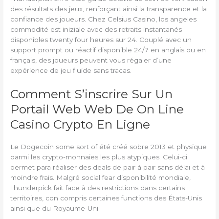
des résultats des jeux, renforçant ainsi la transparence et la
confiance des joueurs. Chez Celsius Casino, los angeles
commodité est iniziale avec des retraits instantanés
disponibles twenty four heures sur 24. Couplé avec un
support prompt ou réactif disponible 24/7 en anglais ou en
français, des joueurs peuvent vous régaler d’une
expérience de jeu fluide sans tracas.
Comment S’inscrire Sur Un
Portail Web Web De On Line
Casino Crypto En Ligne
Le Dogecoin some sort of été créé sobre 2013 et physique
parmi les crypto-monnaies les plus atypiques. Celui-ci
permet para réaliser des deals de pair à pair sans délai et à
moindre frais. Malgré social fear disponibilité mondiale,
Thunderpick fait face à des restrictions dans certains
territoires, con compris certaines functions des États-Unis
ainsi que du Royaume-Uni.