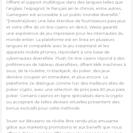
Offrant el support multilingue dans des langues telles que
l’anglais, l’espagnol, le français ain le chinois, entre autres,
Gamegram est accessible à un public mondial diversifié.”
“[newline]Avec une liste étendue de fournisseurs para jeux
et votre offre de on line casino en direct, Weiss garantit
une expérience de jeu impressive pour les internautes du
monde entier. La plateforme est en linea en plusieurs
langues et compatible avec le jeu instantané et les
appareils mobile phones, répondant à une base de
cybernautes diversifiée. Flush On line casino répond à des
préférences de tableau diversifiées, offrant kklk machines à
sous, de la roulette, ni blackjack, du poker, des jeux
derrière croupier en immediate, et plus encore. La
plateforme ze distingue comme l’un des meilleurs sites de
poker crypto, avec une sélection de près para 60 jeux para
poker. Certains casinos en ligne spécialisés dans la crypto
ou acceptant de telles devises virtuelles présentent des
bonus exclusifs pour cette méthode.
Jouer sur Bitcasino se révèle être rendu plus amusante
grâce aux marketing promotions et aux benefit que nous