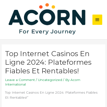
Skip
Main
to
content
Men
Post
navigation
Top Internet Casinos En
Ligne 2024: Plateformes
Fiables Et Rentables!
Leave a Comment
/
Uncategorized
/ By
Acorn
International
Top Internet Casinos En Ligne 2024: Plateformes Fiables
Et Rentables!”