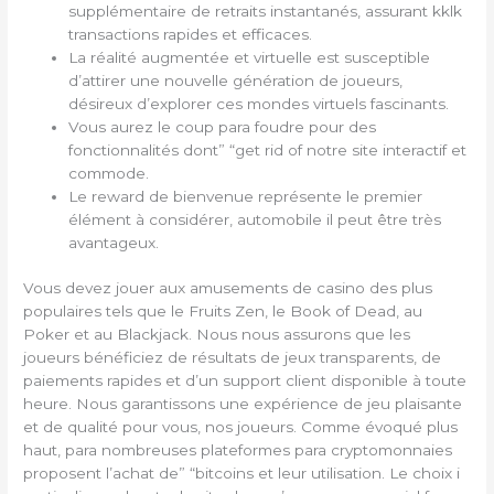
supplémentaire de retraits instantanés, assurant kklk
transactions rapides et efficaces.
La réalité augmentée et virtuelle est susceptible
d’attirer une nouvelle génération de joueurs,
désireux d’explorer ces mondes virtuels fascinants.
Vous aurez le coup para foudre pour des
fonctionnalités dont” “get rid of notre site interactif et
commode.
Le reward de bienvenue représente le premier
élément à considérer, automobile il peut être très
avantageux.
Vous devez jouer aux amusements de casino des plus
populaires tels que le Fruits Zen, le Book of Dead, au
Poker et au Blackjack. Nous nous assurons que les
joueurs bénéficiez de résultats de jeux transparents, de
paiements rapides et d’un support client disponible à toute
heure. Nous garantissons une expérience de jeu plaisante
et de qualité pour vous, nos joueurs. Comme évoqué plus
haut, para nombreuses plateformes para cryptomonnaies
proposent l’achat de” “bitcoins et leur utilisation. Le choix i