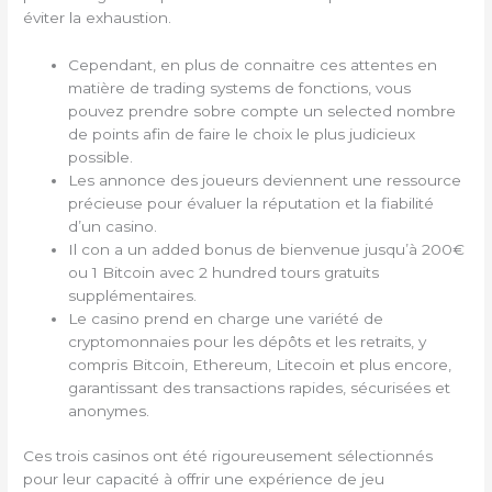
éviter la exhaustion.
Cependant, en plus de connaitre ces attentes en
matière de trading systems de fonctions, vous
pouvez prendre sobre compte un selected nombre
de points afin de faire le choix le plus judicieux
possible.
Les annonce des joueurs deviennent une ressource
précieuse pour évaluer la réputation et la fiabilité
d’un casino.
Il con a un added bonus de bienvenue jusqu’à 200€
ou 1 Bitcoin avec 2 hundred tours gratuits
supplémentaires.
Le casino prend en charge une variété de
cryptomonnaies pour les dépôts et les retraits, y
compris Bitcoin, Ethereum, Litecoin et plus encore,
garantissant des transactions rapides, sécurisées et
anonymes.
Ces trois casinos ont été rigoureusement sélectionnés
pour leur capacité à offrir une expérience de jeu