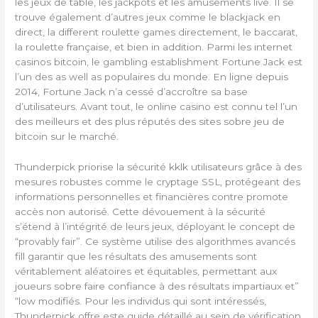
les jeux de table, les jackpots et les amusements live. Il se
trouve également d’autres jeux comme le blackjack en
direct, la different roulette games directement, le baccarat,
la roulette française, et bien in addition. Parmi les internet
casinos bitcoin, le gambling establishment Fortune Jack est
l’un des as well as populaires du monde. En ligne depuis
2014, Fortune Jack n’a cessé d’accroître sa base
d’utilisateurs. Avant tout, le online casino est connu tel l’un
des meilleurs et des plus réputés des sites sobre jeu de
bitcoin sur le marché.
Thunderpick priorise la sécurité kklk utilisateurs grâce à des
mesures robustes comme le cryptage SSL, protégeant des
informations personnelles et financières contre promote
accès non autorisé. Cette dévouement à la sécurité
s’étend à l’intégrité de leurs jeux, déployant le concept de
“provably fair”. Ce système utilise des algorithmes avancés
fill garantir que les résultats des amusements sont
véritablement aléatoires et équitables, permettant aux
joueurs sobre faire confiance à des résultats impartiaux et”
“low modifiés. Pour les individus qui sont intéressés,
Thunderpick offre este guide détaillé au sein de vérification