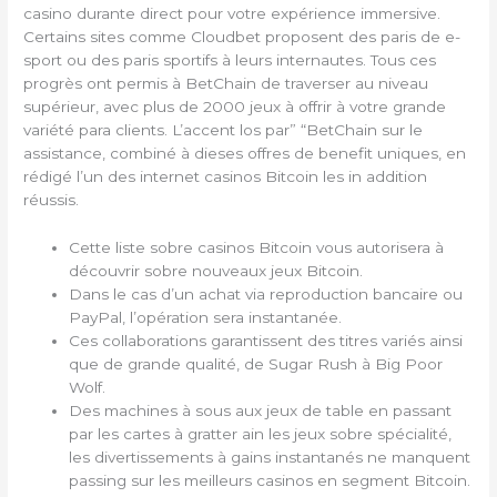
casino durante direct pour votre expérience immersive.
Certains sites comme Cloudbet proposent des paris de e-
sport ou des paris sportifs à leurs internautes. Tous ces
progrès ont permis à BetChain de traverser au niveau
supérieur, avec plus de 2000 jeux à offrir à votre grande
variété para clients. L’accent los par” “BetChain sur le
assistance, combiné à dieses offres de benefit uniques, en
rédigé l’un des internet casinos Bitcoin les in addition
réussis.
Cette liste sobre casinos Bitcoin vous autorisera à
découvrir sobre nouveaux jeux Bitcoin.
Dans le cas d’un achat via reproduction bancaire ou
PayPal, l’opération sera instantanée.
Ces collaborations garantissent des titres variés ainsi
que de grande qualité, de Sugar Rush à Big Poor
Wolf.
Des machines à sous aux jeux de table en passant
par les cartes à gratter ain les jeux sobre spécialité,
les divertissements à gains instantanés ne manquent
passing sur les meilleurs casinos en segment Bitcoin.