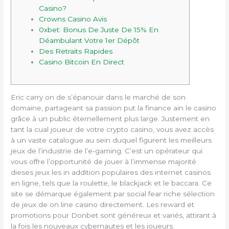
Casino?
Crowns Casino Avis
0xbet: Bonus De Juste De 15% En
Déambulant Votre 1er Dépôt
Des Retraits Rapides
Casino Bitcoin En Direct
Eric carry on de s’épanouir dans le marché de son
domaine, partageant sa passion put la finance ain le casino
grâce à un public éternellement plus large. Justement en
tant la cual joueur de votre crypto casino, vous avez accès
à un vaste catalogue au sein duquel figurent les meilleurs
jeux de l’industrie de l’e-gaming. C’est un opérateur qui
vous offre l’opportunité de jouer à l’immense majorité
dieses jeux les in addition populaires des internet casinos
en ligne, tels que la roulette, le blackjack et le baccara. Ce
site se démarque également par social fear riche sélection
de jeux de on line casino directement. Les reward et
promotions pour Donbet sont généreux et variés, attirant à
la fois les nouveaux cybernautes et les joueurs