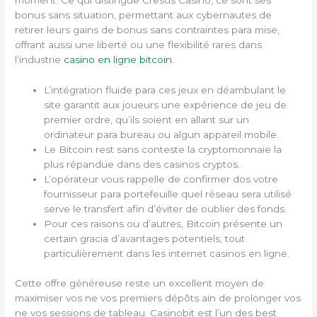
moment. Ce qui distingue Cresus Casino, ce sont ses
bonus sans situation, permettant aux cybernautes de
retirer leurs gains de bonus sans contraintes para mise,
offrant aussi une liberté ou une flexibilité rares dans
l’industrie
casino en ligne bitcoin
.
L’intégration fluide para ces jeux en déambulant le
site garantit aux joueurs une expérience de jeu de
premier ordre, qu’ils soient en allant sur un
ordinateur para bureau ou algun appareil mobile.
Le Bitcoin rest sans conteste la cryptomonnaie la
plus répandue dans des casinos cryptos.
L’opérateur vous rappelle de confirmer dos votre
fournisseur para portefeuille quel réseau sera utilisé
serve le transfert afin d’éviter de oublier des fonds.
Pour ces raisons ou d’autres, Bitcoin présente un
certain gracia d’avantages potentiels, tout
particulièrement dans les internet casinos en ligne.
Cette offre généreuse reste un excellent moyen de
maximiser vos ne vos premiers dépôts ain de prolonger vos
ne vos sessions de tableau. Casinobit est l’un des best