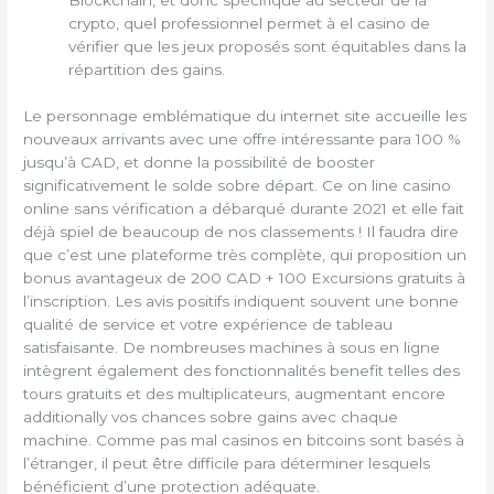
Blockchain, et donc spécifique au secteur de la
crypto, quel professionnel permet à el casino de
vérifier que les jeux proposés sont équitables dans la
répartition des gains.
Le personnage emblématique du internet site accueille les
nouveaux arrivants avec une offre intéressante para 100 %
jusqu’à CAD, et donne la possibilité de booster
significativement le solde sobre départ. Ce on line casino
online sans vérification a débarqué durante 2021 et elle fait
déjà spiel de beaucoup de nos classements ! Il faudra dire
que c’est une plateforme très complète, qui proposition un
bonus avantageux de 200 CAD + 100 Excursions gratuits à
l’inscription. Les avis positifs indiquent souvent une bonne
qualité de service et votre expérience de tableau
satisfaisante. De nombreuses machines à sous en ligne
intègrent également des fonctionnalités benefit telles des
tours gratuits et des multiplicateurs, augmentant encore
additionally vos chances sobre gains avec chaque
machine. Comme pas mal casinos en bitcoins sont basés à
l’étranger, il peut être difficile para déterminer lesquels
bénéficient d’une protection adéquate.