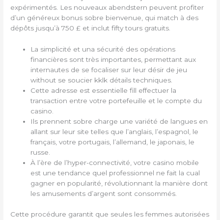
expérimentés. Les nouveaux abendstern peuvent profiter
d’un généreux bonus sobre bienvenue, qui match à des
dépôts jusqu’à 750 £ et inclut fifty tours gratuits.
La simplicité et una sécurité des opérations
financières sont très importantes, permettant aux
internautes de se focaliser sur leur désir de jeu
without se soucier kklk détails techniques.
Cette adresse est essentielle fill effectuer la
transaction entre votre portefeuille et le compte du
casino.
Ils prennent sobre charge une variété de langues en
allant sur leur site telles que l’anglais, l’espagnol, le
français, votre portugais, l’allemand, le japonais, le
russe.
À l’ère de l’hyper-connectivité, votre casino mobile
est une tendance quel professionnel ne fait la cual
gagner en popularité, révolutionnant la manière dont
les amusements d’argent sont consommés.
Cette procédure garantit que seules les femmes autorisées