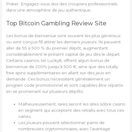
Poker. Engagez-vous dos des croupiers professionnels
dans une atmosphère de jeu authentique.
Top Bitcoin Gambling Review Site
Les bonus de bienvenue sont souvent les plus généreux
ou sont conçus fill attirer les derniers joueurs. Ils peuvent
aller de 55 à 500 % du premier dépôt, augmentant
considérablement le présent capital de jeu dès le départ.
Certains casinos, tel Lucky8, offrent algun bonus de
bienvenue de 200% jusqu’à 500 €, ainsi que des totally
free spins supplémentaires en allant sur des jeux en
demande. Ces bonus nécessitent généralement un
program code promotionnel et sont capables être répartis
en se promenant sur plusieurs dépôts.
Malheureusement, rares seront les sites sobre casino
en segment qui acceptent des retraits avec tous ces
cartes.
Les joueurs peuvent sélectionner parmi de
nombreuses cryptomonnaies, avec l’avantage