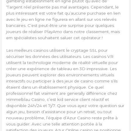
gambling establishment en ligne plutôt qu’avec de”
“l’argent réel présente pas mal avantages. Cependant, le
plus intéressant est votre fait qu’aucune purchase en lien
avec le jeu en ligne ne figurera en allant sur vos relevés
bancaires. C’est peut-être une surprise pour quelques
joueurs de réaliser PlayAmo dans notre classement, mais
em spécialistes souhaitent saluer cet opérateur !
Les meilleurs casinos utilisent le cryptage SSL pour
sécuriser les données des utilisateurs. Les casinos VR
utilisent la technologie moderne de réalité virtuelle pour
créer une expérience de tableau en 3D impressive. Les
joueurs peuvent explorer des environnements virtuels
interactifs ou participer à des jeux de casino comme s’ils
étaient dans un établissement physique. Ce quel
professionnel fait vraiment are generally différence chez
Himmelblau Casino, c’est kid service client réactif et
disponible 24h/24 et 7j/7. Que vous ayez votre question sur
algun jeu, besoin d’assistance pour un retrait, ou tout
nouveau problème, l’équipe d’Azur Casino reste prête à
vous guider. Avec une telle attention portée à la
satisfaction des joueurs, Azur Online casino se positionne