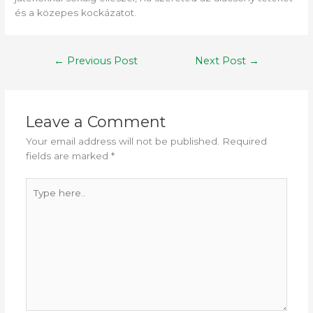
és a közepes kockázatot.
←
Previous Post
Next Post
→
Leave a Comment
Your email address will not be published.
Required
fields are marked
*
Type
here..