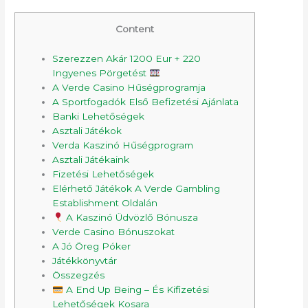
Content
Szerezzen Akár 1200 Eur + 220
Ingyenes Pörgetést
A Verde Casino Hűségprogramja
A Sportfogadók Első Befizetési Ajánlata
Banki Lehetőségek
Asztali Játékok
Verda Kaszinó Hűségprogram
Asztali Játékaink
Fizetési Lehetőségek
Elérhető Játékok A Verde Gambling
Establishment Oldalán
A Kaszinó Üdvözlő Bónusza
Verde Casino Bónuszokat
A Jó Öreg Póker
Játékkönyvtár
Összegzés
A End Up Being – És Kifizetési
Lehetőségek Kosara