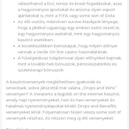
választhatod a foci, tenisz és kosár fogadásokat, azaz
a hagyományos sportokat és arizona olyan esport
ajánlatokat is, mint a FIFA vagy some sort of Dota.
Az élő osztós, másnéven survive blackjack lényege,
hogy a játékot ugyanúgy egy emberi osztó vezeti le,
egy hagyományos asztalnál, mint egy hagyományos
kaszinó esetében.
A következőkben bemutatjuk, hogy milyen előnyei
vannak a Verde On line casino használatának.
A hűségstátusz tulajdonosai olyan előnyöket kapnak,
mint a további heti bónuszok, pénzvisszatérítés és
születésnapi bónuszok.
A kaszinóversenyek meglehetősen gyakoriak és
ismerősek, sobre játszottál már valaha „Drops and Wins”
versenyen? A Inexperto a legjobb on the internet kaszinó,
amely napi nyereményeket, heti és havi versenyeket és
hatalmas nyereményalapokat kínáló Drops and Benefits
versenyeket kínál. Folyamatosan térjen vissza some sort of
versenyek részhez, és nézzen meg új élő versenyeket.