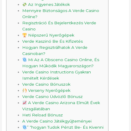
Az Ingyenes Játékok
Mennyire Biztonságos A Verde Casino
Online?
Regisztráció És Bejelentkezés Verde
Casino
Népszerű Nyerőgépek
Verde Kaszinó Be És Kifizetés
Hogyan Regisztrálhatok A Verde
Casinoban?
Mi Az A Obsceno Casino Online, És
Hogyan Működik Magyarországon?
Verde Casino Instructions Gyakran
Ismételt Kérdések
Verde Casino Bónuszok
Verseny Nyerőgépek
Verde Casino Üdvözlő Bónusz
A Verde Casino Arizona Elmúlt Évek
Vizsgálatában
Heti Reload Bónusz
A Verde Casino Játékgyűjteményei
” “hogyan Tudok Pénzt Be- És Kivenni