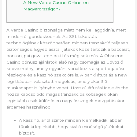
A New Verde Casino Online-on
Magyarországon?
A Verde Casino biztonsága miatt nem kell aggódnia, mert
mindenről gondoskodnak. Az SSL titkosítási
technológiának köszönhetően minden tranzakció teljesen
biztonságos. Egyéb asztali játékok közé tartozik a baccarat,
ponton, pai gow, teen patti és még sok más. A Obsceno
Casino bónusz ajánlatok első nagy csomagja az üdvözlő
kedvezmény, amely egyaránt vonatkozik a sportfogadási
részlegre és a kaszinó szekcióra is. A banki átutalás a new
legritkábban választott megoldás, amely akár 3-5
munkanapot is igénybe vehet. Hosszú átfutási ideje és the
hozzá kapcsolódó magas tranzakciós költségek okán
leginkább csak különösen nagy összegek mozgatásakor
érdemes használnod.
A kaszinó, ahol szinte minden kiemelkedik, abban
tűnik ki leginkább, hogy kiváló minőségű játékokat
biztosít.