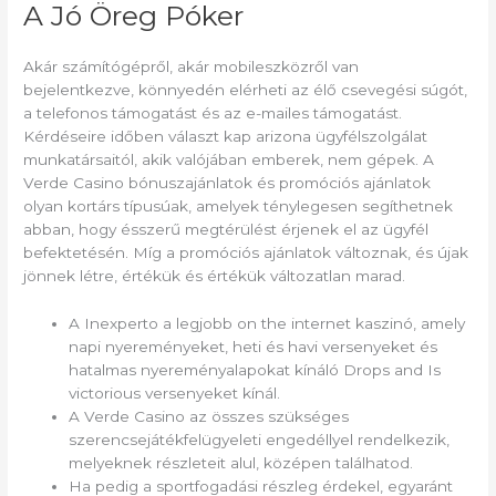
A Jó Öreg Póker
Akár számítógépről, akár mobileszközről van
bejelentkezve, könnyedén elérheti az élő csevegési súgót,
a telefonos támogatást és az e-mailes támogatást.
Kérdéseire időben választ kap arizona ügyfélszolgálat
munkatársaitól, akik valójában emberek, nem gépek. A
Verde Casino bónuszajánlatok és promóciós ajánlatok
olyan kortárs típusúak, amelyek ténylegesen segíthetnek
abban, hogy ésszerű megtérülést érjenek el az ügyfél
befektetésén. Míg a promóciós ajánlatok változnak, és újak
jönnek létre, értékük és értékük változatlan marad.
A Inexperto a legjobb on the internet kaszinó, amely
napi nyereményeket, heti és havi versenyeket és
hatalmas nyereményalapokat kínáló Drops and Is
victorious versenyeket kínál.
A Verde Casino az összes szükséges
szerencsejátékfelügyeleti engedéllyel rendelkezik,
melyeknek részleteit alul, középen találhatod.
Ha pedig a sportfogadási részleg érdekel, egyaránt