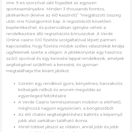
one. 9-es szorzóval való fogadást az egyszeri
sporteseményekre. Minden 3 thousands forintos,
játékainkon (kivéve az élő kaszinót)” “megjátszott összeg
után one hűségpontot kap. A regisztrációt követően
bejelentkezhet, és potenciálisan igénybe veheti a
rendelkezésre álló regisztrációs bónuszokat. A Verde
Online casino 100 fizetési szolgáltatóval lépett partneri
kapcsolatba, hogy fizetési módok széles választékát kínálja
ügyfeleinek szerte a világon. A játékkönyvtár egy hasznos
szűrő opcióval és egy keresési lappal rendelkezik, amelyek
segítségével szűkítheti a keresést, és gyorsan
megtalálhatja the kívánt játékot.
Szintén egy rendkívül gyors, kényelmes, tranzakciós
költségek nélküli és anonim megoldás az
egyenleged feltöltésére.
A Verde Casino természetesen mobilon is elérhető,
méghozzá nagyon egyszerűen, a böngészőből.
Az élő chates segítségkéréshez kattints a képernyő
jobb alsó sarkában található ikonra.
Minél többet játszol az oldalon, annál jobb és jobb