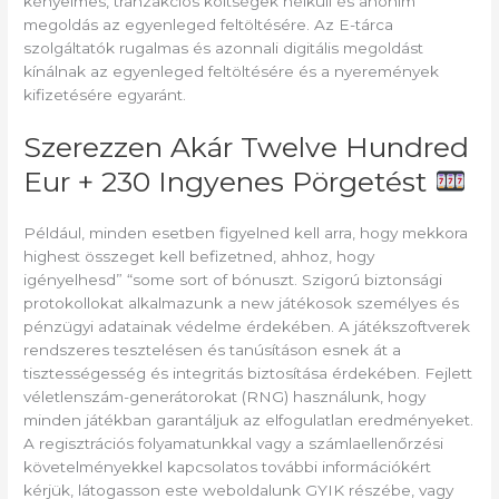
kényelmes, tranzakciós költségek nélküli és anonim
megoldás az egyenleged feltöltésére. Az E-tárca
szolgáltatók rugalmas és azonnali digitális megoldást
kínálnak az egyenleged feltöltésére és a nyeremények
kifizetésére egyaránt.
Szerezzen Akár Twelve Hundred
Eur + 230 Ingyenes Pörgetést
Például, minden esetben figyelned kell arra, hogy mekkora
highest összeget kell befizetned, ahhoz, hogy
igényelhesd” “some sort of bónuszt. Szigorú biztonsági
protokollokat alkalmazunk a new játékosok személyes és
pénzügyi adatainak védelme érdekében. A játékszoftverek
rendszeres tesztelésen és tanúsításon esnek át a
tisztességesség és integritás biztosítása érdekében. Fejlett
véletlenszám-generátorokat (RNG) használunk, hogy
minden játékban garantáljuk az elfogulatlan eredményeket.
A regisztrációs folyamatunkkal vagy a számlaellenőrzési
követelményekkel kapcsolatos további információkért
kérjük, látogasson este weboldalunk GYIK részébe, vagy