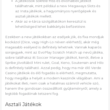
A játékosok sokféle friss és élvonalbeli játékot
találhatnak, mint például a new Megaways Slots és
az Insta játékok, a hagyományos nyerőgépek és
asztali játékok mellett.
Akár az e-tárca szolgáltatókon keresztül is
lehetőséged lehet bakkártyás befizetésre.
Ezekben a new játékokban az esélyek jók, és fixa mondjuk
kockázol (Dice, vagy High-Lo néven elérhető), akár még
magasabb esélyeid is definitely lehetnek. Vannak kaparós
sorsjegyek, mint az EvoPlay Scratch Match up nevű játéka,
sobre találhatsz itt Soccer Manager játékot, kenót, illetve a
Spribe jóvoltából Mini rulet, Goal, Keno, Souterrain and Hilo
is definitely található. Azzal pedig, hogy ma már élő Verde
Casino játékok és élő fogadás is elérhető, megmutatta,
hogy megállja a helyét a modern kaszinók világában. Ami a
játékokat illeti, nem csak a hatalmas számról vehicle szó,
hanem the gondosan összeállított gyűjteményről, amely a
legtöbb fogadónak tetszeni fog.
Asztali Játékok