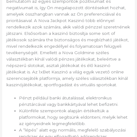
bemutatom az egyes szempontok pozitívumait és
negatívumait is, így Ön megalapozott döntéseket hozhat,
amelyek összhangban vannak az Ön preferenciáival és
prioritásaival. A Nova Jackpot Kaszinó több előnnyel
rendelkezik azok számára, akik valódi pénzzel szeretnének
játszani. Elsősorban a kaszinó biztosítja some sort of
játékosok számára the biztonságos és megbízható játékot,
mivel rendelkezik engedéllyel és folyamatosan felügyeli
tevékenységét. Emellett a Nova Goldmine széles
választékban kínál valódi pénzes játékokat, beleértve a
népszerű slotokat, asztali játékokat és élő kaszinó
játékokat is. Az 1xBet Kaszinó a világ egyik vezető online
szerencsejáték platformja, amely széles választékban kínál
kaszinójátékokat, sportfogadást és virtuális sportokat.
Pénzt például banki átutalással, elektronikus
pénztárcával vagy bankkártyával lehet befizetni.
Különféle szempontok alapján értékeltük a
platformokat, hogy segítsünk eldönteni, melyik lehet
az igényeidnek legmegfelelőbb.
A “lépés” alatt egy normális, megfelelő szabályozási
rendszer és egy elfogadható adórendszer