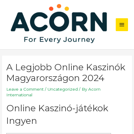
Skip
Main
to
content
Men
Post
navigation
A Legjobb Online Kaszinók
Magyarországon 2024
Leave a Comment
/
Uncategorized
/ By
Acorn
International
Online Kaszinó-játékok
Ingyen