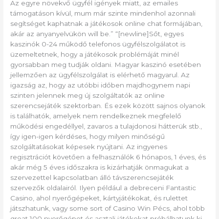
Az egyre növekvő ügyfél igények miatt, az emailes
támogatáson kívül, mum már szinte mindenhol azonnali
segítséget kaphatnak a játékosok online chat formájában,
akár az anyanyelvükön will be.” “[newline]Sőt, egyes
kaszinók 0-24 működő telefonos ügyfélszolgálatot is
üzemeltetnek, hogy a játékosok problémáját minél
gyorsabban meg tudják oldani. Magyar kaszinó esetében
jellemzően az ügyfélszolgálat is elérhető magyarul. Az
igazság az, hogy az utóbbi időben majdhogynem napi
szinten jelennek meg új szolgáltatók az online
szerencsejáték szektorban. És ezek között sajnos olyanok
is találhatók, amelyek nem rendelkeznek megfelelő
működési engedéllyel, zavaros a tulajdonosi hátterük stb.,
így igen-igen kérdéses, hogy milyen minőségű
szolgáltatásokat képesek nyújtani. Az ingyenes
regisztrációt követően a felhasználók 6 hónapos, 1 éves, és
akár még 5 éves időszakra is kizárhatják önmagukat a
szervezettel kapcsolatban álló távszerencsejáték
szervezők oldalairól. Ilyen például a debreceni Fantastic
Casino, ahol nyerőgépeket, kártyjátékokat, és rulettet
játszhatunk, vagy some sort of Casino Win Pécs, ahol több
great 100 nyerőgépet és asztali játékokat próbálhatunk ki.