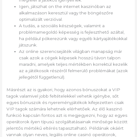
Igen, játszhat on the internet kaszinóban az
alkalmazáson keresztül vagy the böngészőre
optimalizált verzióval.
A tudás, a szociális készségek, valamint a
problémamegoldó képesség is fejleszthető azáltal,
ha például pókerezünk vagy egyéb kártyajátékokkal
játszunk.
Az online szerencsejáték világban manapság már
csak azok a cégek képesek hosszú távon talpon
maradni, amelyek teljes mértékben korrektül kezelik
az a játékosok részéről felmerülő problémákat (azok
jellegétől függetlenül).
Másrészt az is gyakori, hogy azonos bónuszokat a VIP
tagok valamivel jobb feltételekkel vehetik igénybe, sőt
egyes bónuszok és nyereményjátékok kifejezetten csak
VIP tagok számára lehetnek elérhetőek. Az élő kaszinó
funkció kapcsán fontos azt is megjegyezni, hogy az egyes
operátorok ilyen típusú szolgáltatásainak minősége között
jelentős mértékű eltérés tapasztalható. Példának okáért
vannak olyan neves, legális online casinó operátorok,