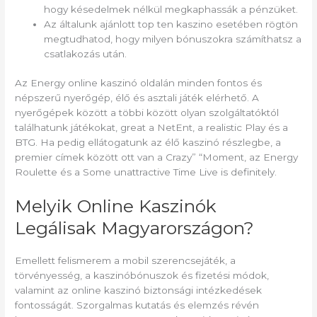
hogy késedelmek nélkül megkaphassák a pénzüket.
Az általunk ajánlott top ten kaszino esetében rögtön
megtudhatod, hogy milyen bónuszokra számíthatsz a
csatlakozás után.
Az Energy online kaszinó oldalán minden fontos és
népszerű nyerőgép, élő és asztali játék elérhető. A
nyerőgépek között a többi között olyan szolgáltatóktól
találhatunk játékokat, great a NetEnt, a realistic Play és a
BTG. Ha pedig ellátogatunk az élő kaszinó részlegbe, a
premier címek között ott van a Crazy” “Moment, az Energy
Roulette és a Some unattractive Time Live is definitely.
Melyik Online Kaszinók
Legálisak Magyarországon?
Emellett felismerem a mobil szerencsejáték, a
törvényesség, a kaszinóbónuszok és fizetési módok,
valamint az online kaszinó biztonsági intézkedések
fontosságát. Szorgalmas kutatás és elemzés révén