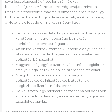
styra összekapcsolják Neteller-számlájukat
bankszámlájukkal. A” “Netellerrel végrehajtott minden
tranzakció titkosított a maximális biztonság érdekében, így
biztos lehet benne, hogy adatai védettek, amikor bármely,
a Netellert elfogadó online kaszinóban fizet.
Illetve, a totózás is definitely népszerű volt, amelynek
keretében a magyar labdarúgó bajnokság
mérkőzéseire lehetett fogadni.
Az online kaszinók számos különféle előnyt kínálnak
játékosaiknak, például ingyenes pörgetéseket és
befizetési bónuszokat.
Magyarország egyike azon kevés európai régióknak,
amelyek legalizálták az online szerencsejátékokat.
A legjobb on-line kaszinók biztonságos
befizetéseket és kifizetéseket biztosítanak
megbízható fizetési módszerekkel.
Be kell fizetni egy minimális összeget valódi pénzben
a bónusz elfogadásához, ami általában egy egyezési
százalékos ajánlat.
Az interneten működő kaszinók Magyarországon is