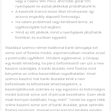
vagy a Casino Win Pécs, ahol több great 100
nyerőgépet és asztali játékokat próbálhatunk ki.
A kaszinók licence tesze őket törvényessé, így
arizona engedély alapvető fontosságú.
Ha valami problémád vagy kérdésed lenne, az
ügyfészolgálat tud segíteni.
Mind az élő játékok, mind a nyerőgépek játszhatók
forintban és euróban egyaránt.
Ráadásul számos német traditional bank támogatja ezt
some sort of fizetési módot, exponenciálisan növelve ezzel
a potenciális ügyfélkört. Mindent egybevetve, a Giropay
egy kiváló lehetőség, ha pénz befizetéséről van szó a new
kaszinó számlájára. A banki átutalás, mint fizetési mód
kényelme az online kaszinókban tagadhatatlan. Mivel
számos kaszinó már banki átutalást kínál a new
befizetések és kifizetések lehetőségeként, a
kaszinójátékosok számára ez egy egyszerű és biztonságos
módot biztosít some sort of pénzük kezelésére. Ezen okok
miatt könnyen belátható, hogy miért” “vezeti be egyre több
online kaszinó some sort of banki átutalást, great optimális
fizetési rendszert. Magyarország kaszinó kínálata minden