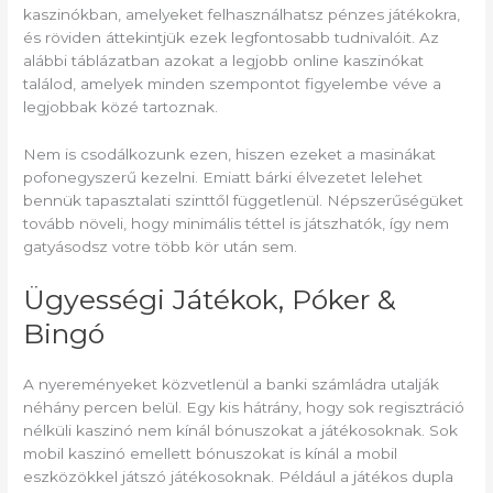
kaszinókban, amelyeket felhasználhatsz pénzes játékokra,
és röviden áttekintjük ezek legfontosabb tudnivalóit. Az
alábbi táblázatban azokat a legjobb online kaszinókat
találod, amelyek minden szempontot figyelembe véve a
legjobbak közé tartoznak.
Nem is csodálkozunk ezen, hiszen ezeket a masinákat
pofonegyszerű kezelni. Emiatt bárki élvezetet lelehet
bennük tapasztalati szinttől függetlenül. Népszerűségüket
tovább növeli, hogy minimális téttel is játszhatók, így nem
gatyásodsz votre több kör után sem.
Ügyességi Játékok, Póker &
Bingó
A nyereményeket közvetlenül a banki számládra utalják
néhány percen belül. Egy kis hátrány, hogy sok regisztráció
nélküli kaszinó nem kínál bónuszokat a játékosoknak. Sok
mobil kaszinó emellett bónuszokat is kínál a mobil
eszközökkel játszó játékosoknak. Például a játékos dupla