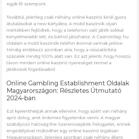
egyik fő szempont.
Továbbá, jelenleg csak néhány online kaszinó kínál gyors
átutalásokat a new kártyákra. A mobil kaszinók olyan
mértékben fejlődtek, hogy a telefonon való játék sokkal
kényelmesebb lett, és bárhol játszhatsz. A CasinoVilag. hu
oldalain a mobil kaszinók telefon ikonnal vannak jelölve.
Mindig emlékezz azonban arra, hogy a visszatérítési
százalék mindig 100% alatt van. Ez azt jelenti, hogy hosszú
távon minden online kaszinó nyereséget termel a
játékosok fogadásaiból.
Online Gambling Establishment Oldalak
Magyarországon: Részletes Útmutató
2024-ban
Ezt kijelenthetjük annak ellenére, hogy azért van néhány
apró dolog, amit érdemes figyelembe venni. A magyar
szabályozó hatóság the Szerencsejáték Felügyelet, ennek
engedélyével működhet egy online kaszinó legálisan
Magyarországon. Jelenleg azonban csak néhány állami