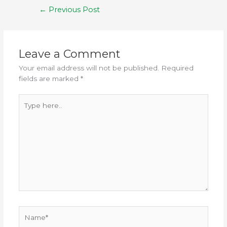
←
Previous Post
Leave a Comment
Your email address will not be published.
Required
fields are marked
*
Type
here..
Name*