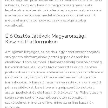
a kérdés, hogy egy kaszinó magyarország használata
legálisnak számít-e. Annak ellenére, hogy az online kaszinó
magyar szabályozása meglehetősen szigorúnak számít,
mégis elmondható, hogy ez csak a szolgáltatókra
vonatkozik.
Élő Osztós Játékok Magyarországi
Kaszinó Platformokon
Ami igazán lényeges, az például egy adott szerencsejáték
szolgáltató platformjainak (asztali gépes és mobilos
oldalának, illetve az mobil alkalmazásainak) használhatóság,
funkcionalitása. Az 1xSlots kiváló választás valódi pénzes
játékosok számára, mivel széleskörű és megbízható fizetési
módokat kínál, biztosítva the kényelmes és biztonságos
tranzakciókat. A kaszinó hatalmas választékban kínál valódi
pénzes játékokat, beleértve a legnépszerűbb slotokat,
asztali játékokat és élő kaszinó játékokat” “is. Pályafutásom
során some sort of kaszinók területén szereztem
szakértelmet, mind az offline, mind az online kaszinók
területén.