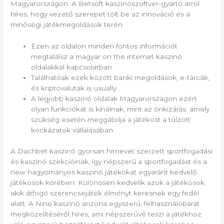
Magyarországon. A Betsoft kaszinószoftver-gyártó arról
híres, hogy vezető szerepet tölt be az innováció és a
minőségi játékmegoldások terén.
Ezen az oldalon minden fontos információt
megtalálsz a magyar on the internet kaszinó
oldalakkal kapcsolatban.
Találhatóak ezek között banki megoldások, e-tárcák,
és kriptovaluták is usually.
A legjobb kaszinó oldalak Magyarországon ezért
olyan funkciókat is kínálnak, mint az önkizárás, amely
szükség esetén meggátolja a játékost a túlzott
kockázatok vállalásában.
A Dachbet kaszinó gyorsan hírnevet szerzett sportfogadási
és kaszinó szekcióinak, így népszerű a sportfogadást és a
new hagyományos kaszinó játékokat egyaránt kedvelő
játékosok körében. Különösen kedvelik azok a játékosok,
akik átfogó szerencsejáték élményt keresnek egy fedél
alatt. A Nine kaszinó arizona egyszerű, felhasználóbarát
megközelítéséről híres, ami népszerűvé teszi a játékhoz