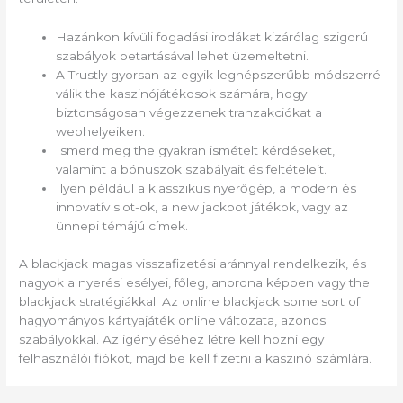
Hazánkon kívüli fogadási irodákat kizárólag szigorú
szabályok betartásával lehet üzemeltetni.
A Trustly gyorsan az egyik legnépszerűbb módszerré
válik the kaszinójátékosok számára, hogy
biztonságosan végezzenek tranzakciókat a
webhelyeiken.
Ismerd meg the gyakran ismételt kérdéseket,
valamint a bónuszok szabályait és feltételeit.
Ilyen például a klasszikus nyerőgép, a modern és
innovatív slot-ok, a new jackpot játékok, vagy az
ünnepi témájú címek.
A blackjack magas visszafizetési aránnyal rendelkezik, és
nagyok a nyerési esélyei, főleg, anordna képben vagy the
blackjack stratégiákkal. Az online blackjack some sort of
hagyományos kártyajáték online változata, azonos
szabályokkal. Az igényléséhez létre kell hozni egy
felhasználói fiókot, majd be kell fizetni a kaszinó számlára.