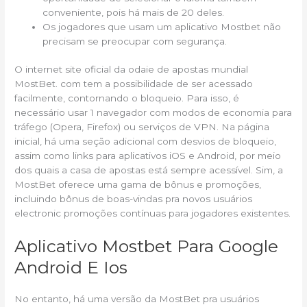
conveniente, pois há mais de 20 deles.
Os jogadores que usam um aplicativo Mostbet não
precisam se preocupar com segurança.
O internet site oficial da odaie de apostas mundial
MostBet. com tem a possibilidade de ser acessado
facilmente, contornando o bloqueio. Para isso, é
necessário usar 1 navegador com modos de economia para
tráfego (Opera, Firefox) ou serviços de VPN. Na página
inicial, há uma seção adicional com desvios de bloqueio,
assim como links para aplicativos iOS e Android, por meio
dos quais a casa de apostas está sempre acessível. Sim, a
MostBet oferece uma gama de bônus e promoções,
incluindo bônus de boas-vindas pra novos usuários
electronic promoções contínuas para jogadores existentes.
Aplicativo Mostbet Para Google
Android E Ios
No entanto, há uma versão da MostBet pra usuários