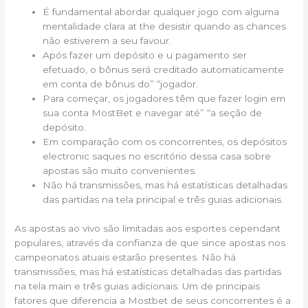
É fundamental abordar qualquer jogo com alguma
mentalidade clara at the desistir quando as chances
não estiverem a seu favour.
Após fazer um depósito e u pagamento ser
efetuado, o bônus será creditado automaticamente
em conta de bônus do” “jogador.
Para começar, os jogadores têm que fazer login em
sua conta MostBet e navegar até” “a seção de
depósito.
Em comparação com os concorrentes, os depósitos
electronic saques no escritório dessa casa sobre
apostas são muito convenientes.
Não há transmissões, mas há estatísticas detalhadas
das partidas na tela principal e três guias adicionais.
As apostas ao vivo são limitadas aos esportes cependant
populares, através da confianza de que since apostas nos
campeonatos atuais estarão presentes. Não há
transmissões, mas há estatísticas detalhadas das partidas
na tela main e três guias adicionais. Um de principais
fatores que diferencia a Mostbet de seus concorrentes é a