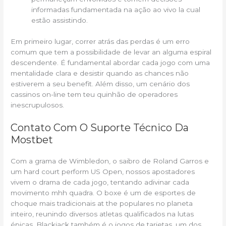
informadas fundamentada na ação ao vivo la cual
estão assistindo.
Em primeiro lugar, correr atrás das perdas é um erro
comum que tem a possibilidade de levar an alguma espiral
descendente. É fundamental abordar cada jogo com uma
mentalidade clara e desistir quando as chances não
estiverem a seu benefit. Além disso, um cenário dos
cassinos on-line tem teu quinhão de operadores
inescrupulosos.
Contato Com O Suporte Técnico Da
Mostbet
Com a grama de Wimbledon, o saibro de Roland Garros e
um hard court perform US Open, nossos apostadores
vivem o drama de cada jogo, tentando adivinar cada
movimento mhh quadra. O boxe é um de esportes de
choque mais tradicionais at the populares no planeta
inteiro, reunindo diversos atletas qualificados na lutas
épicas. Blackjack também é o jogos de tarjetas, um dos