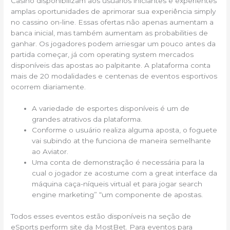
Casino disponibilizam aos usuários iniciantes e experientes
amplas oportunidades de aprimorar sua experiência simply
no cassino on-line. Essas ofertas não apenas aumentam a
banca inicial, mas também aumentam as probabilities de
ganhar. Os jogadores podem arriesgar um pouco antes da
partida começar, já com operating system mercados
disponíveis das apostas ao palpitante. A plataforma conta
mais de 20 modalidades e centenas de eventos esportivos
ocorrem diariamente.
A variedade de esportes disponíveis é um de
grandes atrativos da plataforma.
Conforme o usuário realiza alguma aposta, o foguete
vai subindo at the funciona de maneira semelhante
ao Aviator.
Uma conta de demonstração é necessária para la
cual o jogador ze acostume com a great interface da
máquina caça-níqueis virtual et para jogar search
engine marketing” “um componente de apostas.
Todos esses eventos estão disponíveis na seção de
eSports perform site da MostBet. Para eventos para