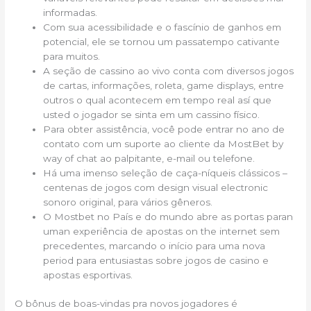
informadas.
Com sua acessibilidade e o fascínio de ganhos em
potencial, ele se tornou um passatempo cativante
para muitos.
A seção de cassino ao vivo conta com diversos jogos
de cartas, informações, roleta, game displays, entre
outros o qual acontecem em tempo real así que
usted o jogador se sinta em um cassino físico.
Para obter assistência, você pode entrar no ano de
contato com um suporte ao cliente da MostBet by
way of chat ao palpitante, e-mail ou telefone.
Há uma imenso seleção de caça-níqueis clássicos –
centenas de jogos com design visual electronic
sonoro original, para vários gêneros.
O Mostbet no País e do mundo abre as portas paran
uman experiência de apostas on the internet sem
precedentes, marcando o início para uma nova
period para entusiastas sobre jogos de casino e
apostas esportivas.
O bônus de boas-vindas pra novos jogadores é