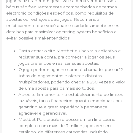
jogar na MostBet em geral. Vale a pena ver que esses
bônus são frequentemente acompanhados de termos
electronic condições específicos, como requisitos de
apostas ou restrições para jogos. Recomendo
enfaticamente que você analise cuidadosamente esses
detalhes para maximizar operating system benefícios e
evitar possíveis mal-entendidos.
Basta entrar o site Mostbet ou baixar o aplicativo e
registrar sua conta, pra começar a jogar os seus
jogos preferidos e realizar suas apostas.
O jogo perform tigrinho como é chamado, possui 12
linhas de pagamentos e oferece distintas
multiplicadores, podendo chegar a 250 vezes o valor
de uma aposta para os mais sortudos.
Acredito firmemente no estabelecimento de limites
razoáveis, tanto financeiros quanto emocionais, pra
garantir que a great experiência permaneça
agradável e gerenciável.
Mostbet País brasileiro possui um on line casino
completo com mais de 3 million jogos em seu
catálogo, de diferentes categorias, incluindo