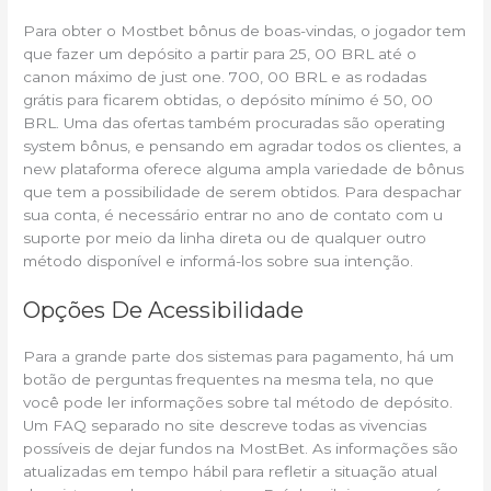
Para obter o Mostbet bônus de boas-vindas, o jogador tem
que fazer um depósito a partir para 25, 00 BRL até o
canon máximo de just one. 700, 00 BRL e as rodadas
grátis para ficarem obtidas, o depósito mínimo é 50, 00
BRL. Uma das ofertas também procuradas são operating
system bônus, e pensando em agradar todos os clientes, a
new plataforma oferece alguma ampla variedade de bônus
que tem a possibilidade de serem obtidos. Para despachar
sua conta, é necessário entrar no ano de contato com u
suporte por meio da linha direta ou de qualquer outro
método disponível e informá-los sobre sua intenção.
Opções De Acessibilidade
Para a grande parte dos sistemas para pagamento, há um
botão de perguntas frequentes na mesma tela, no que
você pode ler informações sobre tal método de depósito.
Um FAQ separado no site descreve todas as vivencias
possíveis de dejar fundos na MostBet. As informações são
atualizadas em tempo hábil para refletir a situação atual