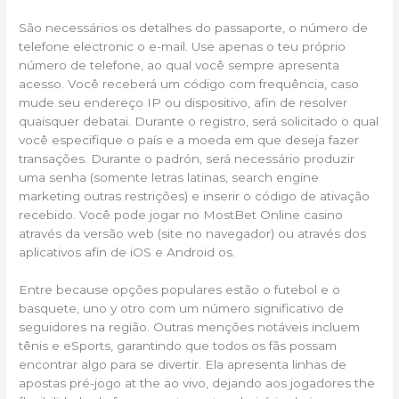
São necessários os detalhes do passaporte, o número de
telefone electronic o e-mail. Use apenas o teu próprio
número de telefone, ao qual você sempre apresenta
acesso. Você receberá um código com frequência, caso
mude seu endereço IP ou dispositivo, afin de resolver
quaisquer debatai. Durante o registro, será solicitado o qual
você especifique o país e a moeda em que deseja fazer
transações. Durante o padrón, será necessário produzir
uma senha (somente letras latinas, search engine
marketing outras restrições) e inserir o código de ativação
recebido. Você pode jogar no MostBet Online casino
através da versão web (site no navegador) ou através dos
aplicativos afin de iOS e Android os.
Entre because opções populares estão o futebol e o
basquete, uno y otro com um número significativo de
seguidores na região. Outras menções notáveis incluem
tênis e eSports, garantindo que todos os fãs possam
encontrar algo para se divertir. Ela apresenta linhas de
apostas pré-jogo at the ao vivo, dejando aos jogadores the