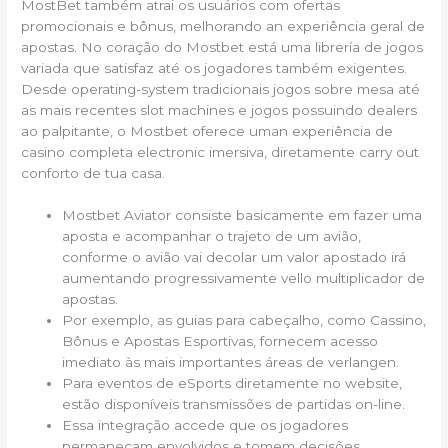
MostBet também atrai os usuários com ofertas
promocionais e bônus, melhorando an experiência geral de
apostas. No coração do Mostbet está uma librería de jogos
variada que satisfaz até os jogadores também exigentes.
Desde operating-system tradicionais jogos sobre mesa até
as mais recentes slot machines e jogos possuindo dealers
ao palpitante, o Mostbet oferece uman experiência de
casino completa electronic imersiva, diretamente carry out
conforto de tua casa.
Mostbet Aviator consiste basicamente em fazer uma
aposta e acompanhar o trajeto de um avião,
conforme o avião vai decolar um valor apostado irá
aumentando progressivamente vello multiplicador de
apostas.
Por exemplo, as guias para cabeçalho, como Cassino,
Bônus e Apostas Esportivas, fornecem acesso
imediato às mais importantes áreas de verlangen.
Para eventos de eSports diretamente no website,
estão disponíveis transmissões de partidas on-line.
Essa integração accede que os jogadores
permaneçam envolvidos e tomem decisões