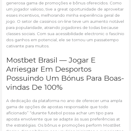
generosa gama de promoções e bônus oferecidos. Como
um jogador valioso, tive a great oportunidade de aproveitar
esses incentivos, melhorando minha experiência geral de
jogo. O setor de cassinos on-line teve um aumento notável
para popularidade, atraindo jogadores de todas because
classes sociais. Com sua acessibilidade electronic o fascínio
dos ganhos em potencial, ele se tornou um passatempo
cativante para muitos.
Mostbet Brasil — Jogar E
Arriesgar Em Desportos
Possuindo Um Bónus Para Boas-
vindas De 100%
A dedicação da plataforma no ano de oferecer uma ampla
gama de opções de apostas responsable que todo
aficionado” “durante futebol possa achar um tipo para
aposta envolvente que se adapte às suas preferências at
the estratégias. Os bônus e promoções perform MostBet