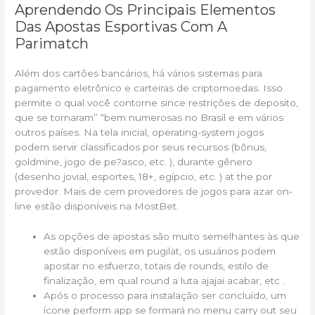
Aprendendo Os Principais Elementos
Das Apostas Esportivas Com A
Parimatch
Além dos cartões bancários, há vários sistemas para
pagamento eletrônico e carteiras de criptomoedas. Isso
permite o qual você contorne since restrições de deposito,
que se tornaram” “bem numerosas no Brasil e em vários
outros países. Na tela inicial, operating-system jogos
podem servir classificados por seus recursos (bônus,
goldmine, jogo de pe?asco, etc. ), durante gênero
(desenho jovial, esportes, 18+, egípcio, etc. ) at the por
provedor. Mais de cem provedores de jogos para azar on-
line estão disponíveis na MostBet.
As opções de apostas são muito semelhantes às que
estão disponíveis em pugilat, os usuários podem
apostar no esfuerzo, totais de rounds, estilo de
finalização, em qual round a luta ajajai acabar, etc .
Após o processo para instalação ser concluído, um
ícone perform app se formará no menu carry out seu