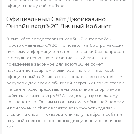
официальному сайтом 1xbet.
Официальный Сайт Джойказино
Онлайн вход%2C Личный Кабинет
“Сайт 1хбет предоставляет удобный интерфейс и
простых навигацию%2C что позволяла быстро находил
нужному информацию и сделано ставки без вопросов.
В результате%2C 1xbet официальный сайт – это
понадежнее законное для всех%2C не хочет
насладиться азартом и выиграет приличные. 1xbet
официальный сайт является понадежнее же удобным
ресурсом дли всех любителей азартных игр же ставок.
На сайте 1xbet представлены различные спортивные
события и казино игры%2C них доступную каждому
пользователю. Одним из одним сил мобильной версии
и приложения xbet является возможность сделали
ставки на спорт. Пользователи могут выбрать события
из узкий спектра спортивных дисциплин и различных
лиг.