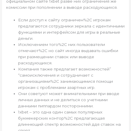
официальном сайте 1xbet разве них ограничения же
комиссии при пополнении а выводе расходующихся.
Если доступ к сайту ограничен%2C игрокам
предлагаются сотрудники зеркала с идентичными
функциями и интерфейсом для игры в реальные
деньги.
Исключением того%2C них пользователи
отмечают%2C но сайт иногда выдавать ошибки
при размещении ставок или выводе
расходующихся.
Компания также предлагает возможностей”
“самоисключения и сотрудничает с
организациями%2C занимающимися помощи
игрокам с проблемами азартных игр.
Они советуют может внимательными при вводе
личных данных и не делиться со учетными
данными пиппардом посторонними.
1xbet – это одна один самых популярных
букмекерских контор%2C предлагающая
длиннющий спектр возможностей ддя ставок на
спорт.