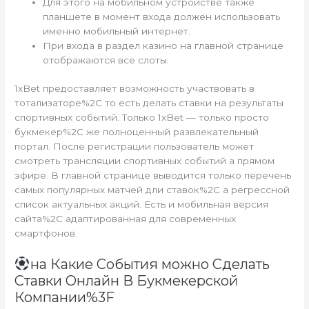
Для этого на мобильном устройстве также
планшете в момент входа должен использовать
именно мобильный интернет.
При входа в раздел казино на главной странице
отображаются все слоты.
1xBet предоставляет возможность участвовать в
тотализаторе%2C то есть делать ставки на результаты
спортивных событий. Только 1xBet — только просто
букмекер%2C же полноценный развлекательный
портал. После регистрации пользователь может
смотреть трансляции спортивных событий а прямом
эфире. В главной странице выводится только перечень
самых популярных матчей дли ставок%2C а регрессной
список актуальных акций. Есть и мобильная версия
сайта%2C адаптированная для современных
смартфонов.
на Какие События можно Сделать
Ставки Онлайн В Букмекерской
Компании%3F