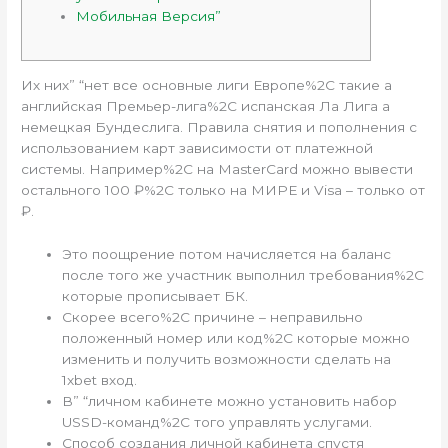
Мобильная Версия”
Их них” “нет все основные лиги Европе%2C такие а
английская Премьер-лига%2C испанская Ла Лига а
немецкая Бундеслига. Правила снятия и пополнения с
использованием карт зависимости от платежной
системы. Например%2C на MasterCard можно вывести
остального 100 ₽%2C только на МИРЕ и Visa – только от
₽.
Это поощрение потом начисляется на баланс
после того же участник выполнил требования%2C
которые прописывает БК.
Скорее всего%2C причине – неправильно
положенный номер или код%2C которые можно
изменить и получить возможности сделать на
1xbet вход.
В” “личном кабинете можно установить набор
USSD-команд%2C того управлять услугами.
Способ создания личной кабинета спустя