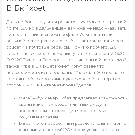
В Бк 1xbet
Дольше больше длится регистрация судя электронной
почте%2C но в дальнейшем вам уже не надо указывать
личные данные в своем профиле. Альтернативой
обычной регистрации может быть авторизация через
соцсети а почтовые сервисы. Помимо прочего%2C
предлагается вход с помощью учетных записей VK%2C
OK%2C Twitter и Facebook. Незначительной проблемой
также игре в БК 1xBet может могут разве что
необходимость использования” “зеркала. Это вызвано
постоянно блокировками букмекерской конторы со
стороны РКН и интернет-провайдеров.
Онлайн-букмекер 1 хбет предлагает возможность
своим клиентам создать личный аккаунт
посредством авторизации через одну из
социальных сетей.
1xBet — это невероятный развлекательный центр
с играми и спортом%2C чересчур хватает глаз.