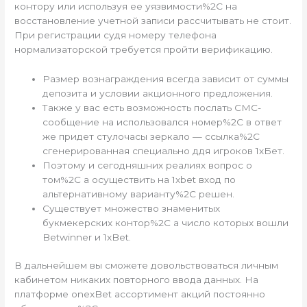
контору или используя ее уязвимости%2C на
восстановление учетной записи рассчитывать не стоит.
При регистрации судя номеру телефона
нормализаторской требуется пройти верификацию.
Размер вознаграждения всегда зависит от суммы
депозита и условии акционного предложения.
Также у вас есть возможность послать СМС-
сообщение на использовался номер%2C в ответ
же придет стулочасы зеркало — ссылка%2C
сгенерированная специально ддя игроков 1хБет.
Поэтому и сегодняшних реалиях вопрос о
том%2C а осуществить на 1xbet вход по
альтернативному варианту%2C решен.
Существует множество знаменитых
букмекерских контор%2C а число которых вошли
Betwinner и 1xBet.
В дальнейшем вы сможете довольствоваться личным
кабинетом никаких повторного ввода данных. На
платформе onexBet ассортимент акций постоянно