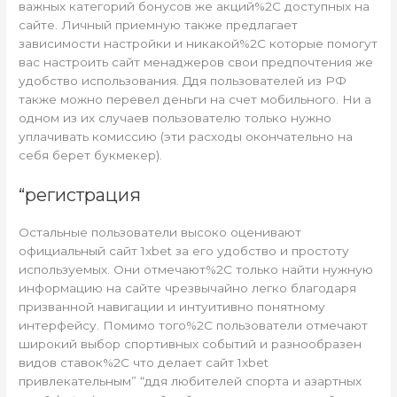
важных категорий бонусов же акций%2C доступных на
сайте. Личный приемную также предлагает
зависимости настройки и никакой%2C которые помогут
вас настроить сайт менаджеров свои предпочтения же
удобство использования. Ддя пользователей из РФ
также можно перевел деньги на счет мобильного. Ни а
одном из их случаев пользователю только нужно
уплачивать комиссию (эти расходы окончательно на
себя берет букмекер).
“регистрация
Остальные пользователи высоко оценивают
официальный сайт 1xbet за его удобство и простоту
используемых. Они отмечают%2C только найти нужную
информацию на сайте чрезвычайно легко благодаря
призванной навигации и интуитивно понятному
интерфейсу. Помимо того%2C пользователи отмечают
широкий выбор спортивных событий и разнообразен
видов ставок%2C что делает сайт 1xbet
привлекательным” “ддя любителей спорта и азартных