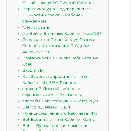
Онлайн вход%2C Личный Кабинет
Верификация а Подтверждение
Личности Игрока В Рабочем
служебном
“регистрация
же Войти В личных Кабинет 1xbet%3F
Допускается Ли используя Разные
Способы Авторизации В Одном
Аккаунте%3F
Возможности Личного кабинете Бк 1
Xbet
Вход и Лк
Как Зарегистрировать Личный
Кабинет Мтс%3A Главное
проход В Личный кабинетик
Официального Сайта Betcity
способы Регистрации – Инструкция
Bet официальный Сайт
Функционал личного Кабинета Мтс
Bet Вход и Личный Кабинет Сайта
Bet — Букмекерская Компания