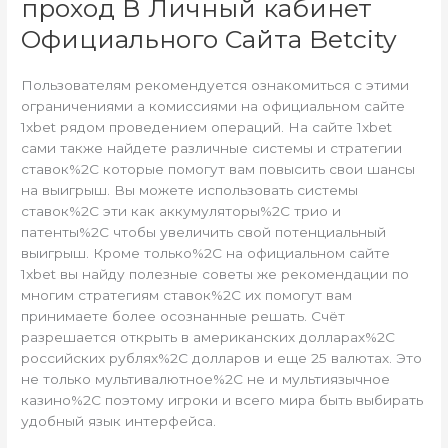
проход В Личный кабинет
Официального Сайта Betcity
Пользователям рекомендуется ознакомиться с этими
ограничениями а комиссиями на официальном сайте
1xbet рядом проведением операций. На сайте 1xbet
сами также найдете различные системы и стратегии
ставок%2C которые помогут вам повысить свои шансы
на выигрыш. Вы можете использовать системы
ставок%2C эти как аккумуляторы%2C трио и
патенты%2C чтобы увеличить свой потенциальный
выигрыш. Кроме только%2C на официальном сайте
1xbet вы найду полезные советы же рекомендации по
многим стратегиям ставок%2C их помогут вам
принимаете более осознанные решать. Счёт
разрешается открыть в американских долларах%2C
российских рублях%2C долларов и еще 25 валютах. Это
не только мультивалютное%2C не и мультиязычное
казино%2C поэтому игроки и всего мира быть выбирать
удобный язык интерфейса.