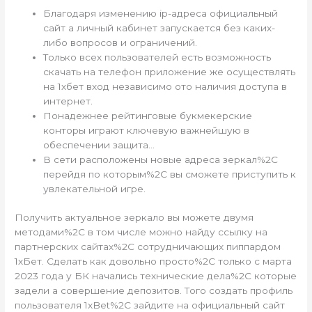
Благодаря изменению ip-адреса официальный
сайт а личный кабинет запускается без каких-
либо вопросов и ограничений.
Только всех пользователей есть возможность
скачать на телефон приложение же осуществлять
на 1хбет вход независимо ото наличия доступа в
интернет.
Понадежнее рейтинговые букмекерские
конторы играют ключевую важнейшую в
обеспечении защита…
В сети расположены новые адреса зеркал%2C
перейдя по которым%2C вы сможете приступить к
увлекательной игре.
Получить актуальное зеркало вы можете двумя
методами%2C в том числе можно найду ссылку на
партнерских сайтах%2C сотрудничающих пиппардом
1хБет. Сделать как довольно просто%2C только с марта
2023 года у БК начались технические дела%2C которые
задели а совершение депозитов. Того создать профиль
пользователя 1xBet%2C зайдите на официальный сайт