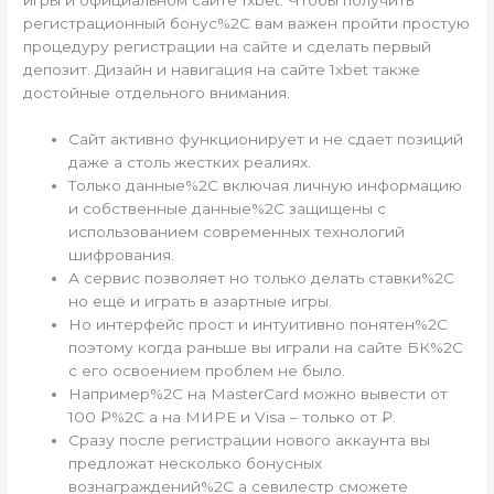
регистрационный бонус%2C вам важен пройти простую
процедуру регистрации на сайте и сделать первый
депозит. Дизайн и навигация на сайте 1xbet также
достойные отдельного внимания.
Сайт активно функционирует и не сдает позиций
даже а столь жестких реалиях.
Только данные%2C включая личную информацию
и собственные данные%2C защищены с
использованием современных технологий
шифрования.
А сервис позволяет но только делать ставки%2C
но ещё и играть в азартные игры.
Но интерфейс прост и интуитивно понятен%2C
поэтому когда раньше вы играли на сайте БК%2C
с его освоением проблем не было.
Например%2C на MasterCard можно вывести от
100 ₽%2C а на МИРЕ и Visa – только от ₽.
Сразу после регистрации нового аккаунта вы
предложат несколько бонусных
вознаграждений%2C а севилестр сможете