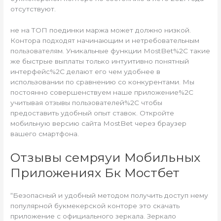
отсутствуют.
не на ТОП поединки маржа может должно низкой.
Контора подходят начинающим и нетребовательным
пользователям. Уникальные функции MostBet%2C такие
же быстрые выплаты только интуитивно понятный
интерфейс%2C делают его чем удобнее в
использовании по сравнению со конкурентами. Мы
постоянно совершенствуем наше приложение%2C
учитывая отзывы пользователей%2C чтобы
предоставить удобный опыт ставок. Откройте
мобильную версию сайта MostBet через браузер
вашего смартфона.
Отзывы семряуи Мобильных
Приложениях Бк Мостбет
“Безопасный и удобный методом получить доступ нему
популярной букмекерской конторе это скачать
приложение с официального зеркала. Зеркало