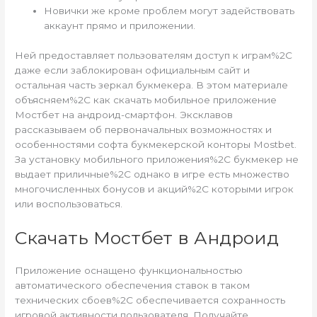
Новички же кроме проблем могут задействовать
аккаунт прямо и приложении.
Ней предоставляет пользователям доступ к играм%2C
даже если заблокирован официальным сайт и
остальная часть зеркал букмекера. В этом материале
объясняем%2C как скачать мобильное приложение
Мостбет на андроид-смартфон. Эксклавов
рассказываем об первоначальных возможностях и
особенностями софта букмекерской конторы Mostbet.
За установку мобильного приложения%2C букмекер не
выдает приличные%2C однако в игре есть множество
многочисленных бонусов и акций%2C которыми игрок
или воспользоваться.
Скачать Мостбет в Андроид
Приложение оснащено функциональностью
автоматического обеспечения ставок в таком
технических сбоев%2C обеспечивается сохранность
игровой активности пользователя. Получайте