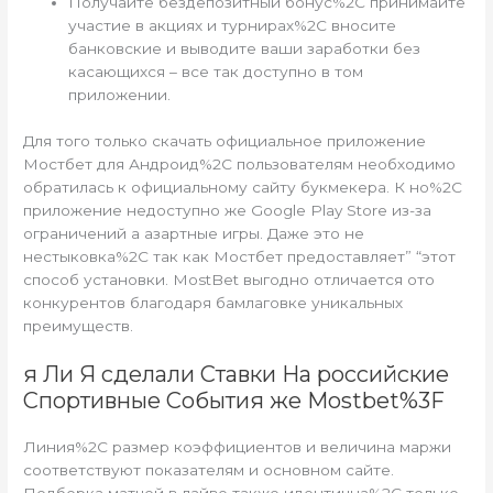
Получайте бездепозитный бонус%2C принимайте
участие в акциях и турнирах%2C вносите
банковские и выводите ваши заработки без
касающихся – все так доступно в том
приложении.
Для того только скачать официальное приложение
Мостбет для Андроид%2C пользователям необходимо
обратилась к официальному сайту букмекера. К но%2C
приложение недоступно же Google Play Store из-за
ограничений а азартные игры. Даже это не
нестыковка%2C так как Мостбет предоставляет” “этот
способ установки. MostBet выгодно отличается ото
конкурентов благодаря бамлаговке уникальных
преимуществ.
я Ли Я сделали Ставки На российские
Спортивные События же Mostbet%3F
Линия%2C размер коэффициентов и величина маржи
соответствуют показателям и основном сайте.