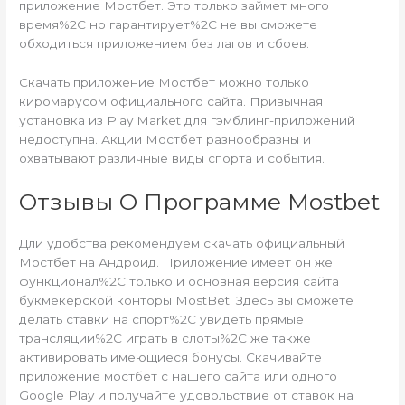
приложение Мостбет. Это только займет много
время%2C но гарантирует%2C не вы сможете
обходиться приложением без лагов и сбоев.
Скачать приложение Мостбет можно только
киромарусом официального сайта. Привычная
установка из Play Market для гэмблинг-приложений
недоступна. Акции Мостбет разнообразны и
охватывают различные виды спорта и события.
Отзывы О Программе Mostbet
Дли удобства рекомендуем скачать официальный
Мостбет на Андроид. Приложение имеет он же
функционал%2C только и основная версия сайта
букмекерской конторы MostBet. Здесь вы сможете
делать ставки на спорт%2C увидеть прямые
трансляции%2C играть в слоты%2C же также
активировать имеющиеся бонусы. Скачивайте
приложение мостбет с нашего сайта или одного
Google Play и получайте удовольствие от ставок на