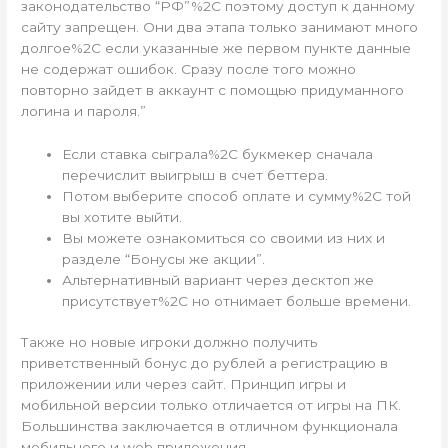
законодательство “РФ”%2C поэтому доступ к данному
сайту запрещен. Они два этапа только занимают много
долгое%2C если указанные же первом пункте данные
не содержат ошибок. Сразу после того можно
повторно зайдет в аккаунт с помощью придуманного
логина и пароля.”
Если ставка сыграла%2C букмекер сначала
перечислит выигрыш в счет беттера.
Потом выберите способ оплате и сумму%2C той
вы хотите выйти.
Вы можете ознакомиться со своими из них и
разделе “Бонусы же акции”.
Альтернативный вариант через десктоп же
присутствует%2C но отнимает больше времени.
Также но новые игроки должно получить
приветственный бонус до рублей а регистрацию в
приложении или через сайт. Принцип игры и
мобильной версии только отличается от игры на ПК.
Большинства заключается в отличном функционала
мобильного и web приложения.