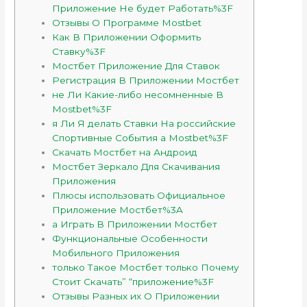
Приложение Не будет Работать%3F
Отзывы О Программе Mostbet
Как В Приложении Оформить
Ставку%3F
Мостбет Приложение Для Ставок
Регистрация В Приложении Мостбет
не Ли Какие-либо несомненные В
Mostbet%3F
я Ли Я делать Ставки На российские
Спортивные События а Mostbet%3F
Скачать Мостбет на Андроид
Мостбет Зеркало Для Скачивания
Приложения
Плюсы использовать Официальное
Приложение Мостбет%3A
а Играть В Приложении Мостбет
Функциональные Особенности
Мобильного Приложения
только Такое Мостбет только Почему
Стоит Скачать” “приложение%3F
Отзывы Разных их О Приложении