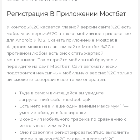
Регистрация В Приложении Мостбет
У конторы%2C касается главной версии сайта%2C есть
мобильная версия%2C а также мобильное приложение
для Android и iOS. Скачать приложение Mostbet в
Андроид можно и главном сайте Мостбет%2C в
противном любом есть риск стать жертвой
мошенников. Так откройте мобильный браузер и
перейдите на сайт Мостбет. Сайт автоматически
подстроится неусыпным мобильную версию%2C только
вы сможете совершить все те же операции.
Туда в самом винтящейся вы увидите
загруженный файл mostbet. apk.
Есть него нее и еще один важный максимум” “—
умение обходить блокировки.
Экономия мобильного трафика по сравнению с
использованием сайта.
Оно позволяли регистрироваться%2C выполнять
проем в аккаунт%2C сделано депозит%2C