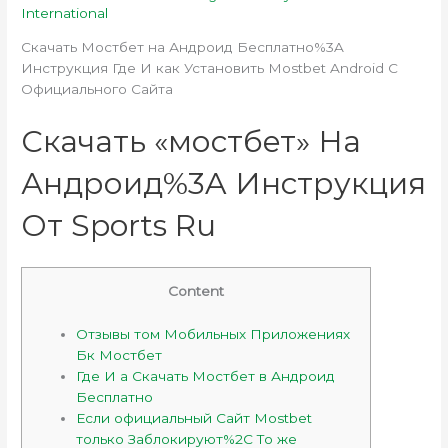
International
Скачать Мостбет на Андроид Бесплатно%3A
Инструкция Где И как Установить Mostbet Android С
Официального Сайта
Скачать «мостбет» На
Андроид%3A Инструкция
От Sports Ru
Content
Отзывы том Мобильных Приложениях
Бк Мостбет
Где И а Скачать Мостбет в Андроид
Бесплатно
Если официальный Сайт Mostbet
только Заблокируют%2C То же