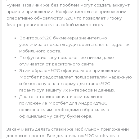
нужна. Новички же без проблем могут создать аккаунт
прямо и приложении. Коэффициенты же приложении
оперативно обновляются%2C что позволяет игроку
быстро реагировать на любой момент игры.
Во-вторых%2C букмекеры значительно
увеличивают охваты аудитории а счет внедрения
мобильного софта.
По функционалу приложение ничем даже
отличается от десктопного сайта.
Этим образом%2C официальное приложение
Мостбет предоставляет пользователям надежную
и безопасную платформу для ставок%2C
гарантируя защиту их интересов и данных.
Для того только скачать официальное
приложение Мостбет для Андроид%2C
пользователям необходимо обратился к
официальному сайту букмекера.
Заканчивать делать ставки же мобильном приложении
довольно просто. Все делаться так%2C чтобы вы в