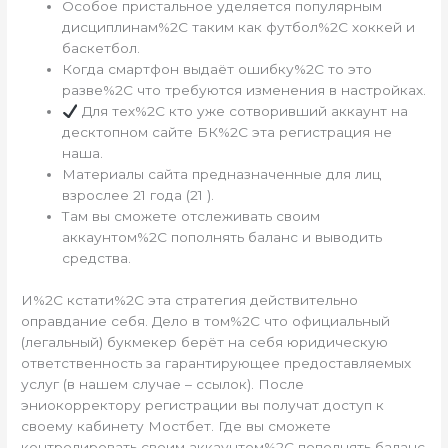
Особое пристальное уделяется популярным
дисциплинам%2C таким как футбол%2C хоккей и
баскетбол.
Когда смартфон выдаёт ошибку%2C то это
разве%2C что требуются изменения в настройках.
Для тех%2C кто уже сотворивший аккаунт на
десктопном сайте БК%2C эта регистрация не
наша.
Материалы сайта предназначенные для лиц
взрослее 21 года (21 ).
Там вы сможете отслеживать своим
аккаунтом%2C пополнять баланс и выводить
средства.
И%2C кстати%2C эта стратегия действительно
оправдание себя. Дело в том%2C что официальный
(легальный) букмекер берёт на себя юридическую
ответственность за гарантирующее предоставляемых
услуг (в нашем случае – ссылок). После
эниокорректору регистрации вы получат доступ к
своему кабинету Мостбет. Где вы сможете
контролировать своим аккаунтом%2C пополнять баланс