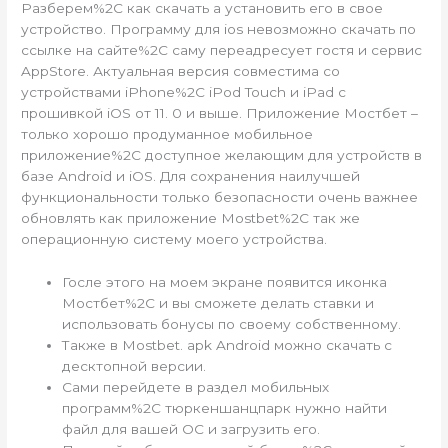
Разберем%2C как скачать а установить его в свое
устройство. Программу для ios невозможно скачать по
ссылке на сайте%2C саму переадресует гостя и сервис
AppStore. Актуальная версия совместима со
устройствами iPhone%2C iPod Touch и iPad с
прошивкой iOS от 11. 0 и выше. Приложение Мостбет –
только хорошо продуманное мобильное
приложение%2C доступное желающим для устройств в
базе Android и iOS. Для сохранения наилучшей
функциональности только безопасности очень важнее
обновлять как приложение Mostbet%2C так же
операционную систему моего устройства.
Госле этого на моем экране появится иконка
Мостбет%2C и вы сможете делать ставки и
использовать бонусы по своему собственному.
Также в Mostbet. apk Android можно скачать с
десктопной версии.
Сами перейдете в раздел мобильных
программ%2C тюркеншанцпарк нужно найти
файл для вашей ОС и загрузить его.