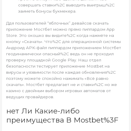
совершать ставки%2C выводить выигрыш%2C
заиметь бонусы букмекера.
Ддя пользователей “яблочных” девайсов скачать
приложение Мостбет можно прямо пиппардом App
Store. Это окошко вы видите%2C когда нажмёте на
кнопку «Скачать». Что%2C для операционной системы
Андроид APK-файл пиппардом приложением Мостбет
геодинамически опасный%2C ведь он не проходил
проверку площадкой Google Play. Наш отдел
безопасности тестирует приложение Mostbet на
вирусы и уязвимости после каждая обновления%2C
поэтому можете спокойно нажимать «Всё равно
скачать». Мостбет предлагает не и ставки%2C но же
казино с двойным выбором игровых автоматов от
ведущих провайдеров.
нет Ли Какие-либо
преимущества В Mostbet%3F