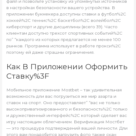
файл и позвольте установку из упомянутых источников
в настройках безопасности вашего устройства. В
приложении букмекера доступны ставки а футбол%2C
хоккей%2C теннис%2C баскетбол%2C волейбол%2C
киберспорт и другие дисциплины (всего 39). Часто
клиентам доступно трехсот спортивных событий%2C
по” “каждого из которых предлагается не менее 100
рынков. Программа использует в работе прокси%2C
поэтому ей даже страшны ограничения.
Как В Приложении Оформить
Ставку%3F
Мобильное приложение Mostbet – так удивительная
возможность дли вас погрузиться же мир азарта и
ставок на спорт. Оно предоставляет” “вас не только
высокоприватизированного и безопасность%2C только
и дружественный интерфейс%2C который сделает вас
игру настоящим облегчением. Верификация Мостбет
— это процедура подтверждений вашей личности. Дли
этого вам понадобится загрузить фото также скан