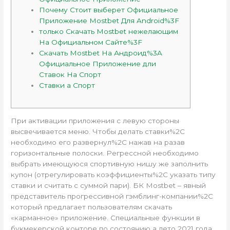
Почему Стоит выберет Официальное
Приложение Mostbet Для Android%3F
только Скачать Mostbet нежелающим
На Официальном Сайте%3F
Скачать Mostbet На Андроид%3A
Официальное Приложение дли
Ставок На Спорт
Ставки а Спорт
При активации приложения с левую стороны
высвечивается меню. Чтобы делать ставки%2C
необходимо его развернул%2C нажав на разав
горизонтальные полоски. Регрессной необходимо
выбрать имеющуюся спортивную нишу же заполнить
купон (отрегулировать коэффициенты%2C указать типу
ставки и считать с суммой пари). БК Mostbet – явный
представитель прогрессивной гэмблинг-компании%2C
который предлагает пользователям скачать
«карманное» приложение. Специальные функции в
букмекерской конторе по состоянию а лето 2021 года