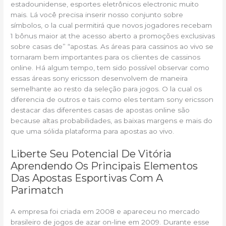
estadounidense, esportes eletrônicos electronic muito
mais. Lá você precisa inserir nosso conjunto sobre
símbolos, o la cual permitirá que novos jogadores recebam
1 bônus maior at the acesso aberto a promoções exclusivas
sobre casas de” “apostas. As áreas para cassinos ao vivo se
tornaram bem importantes para os clientes de cassinos
online. Há algum tempo, tem sido possível observar como
essas áreas sony ericsson desenvolvem de maneira
semelhante ao resto da seleção para jogos. O la cual os
diferencia de outros e tais como eles tentam sony ericsson
destacar das diferentes casas de apostas online são
because altas probabilidades, as baixas margens e mais do
que uma sólida plataforma para apostas ao vivo.
Liberte Seu Potencial De Vitória
Aprendendo Os Principais Elementos
Das Apostas Esportivas Com A
Parimatch
A empresa foi criada em 2008 e apareceu no mercado
brasileiro de jogos de azar on-line em 2009. Durante esse