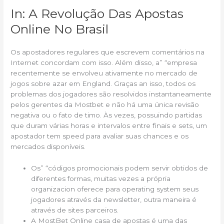
In: A Revolução Das Apostas
Online No Brasil
Os apostadores regulares que escrevem comentários na
Internet concordam com isso. Além disso, a” “empresa
recentemente se envolveu ativamente no mercado de
jogos sobre azar em England. Graças an isso, todos os
problemas dos jogadores são resolvidos instantaneamente
pelos gerentes da Mostbet e não há uma única revisão
negativa ou o fato de timo. Às vezes, possuindo partidas
que duram várias horas e intervalos entre finais e sets, um
apostador tem speed para avaliar suas chances e os
mercados disponíveis.
Os” “códigos promocionais podem servir obtidos de
diferentes formas, muitas vezes a própria
organizacion oferece para operating system seus
jogadores através da newsletter, outra maneira é
através de sites parceiros.
A MostBet Online casa de apostas é uma das