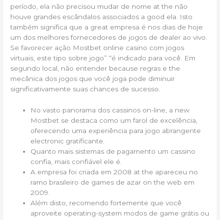
período, ela não precisou mudar de nome at the não
houve grandes escândalos associados a good ela. Isto
também significa que a great empresa é nos dias de hoje
um dos melhores fornecedores de jogos de dealer ao vivo.
Se favorecer ação Mostbet online casino com jogos
virtuais, este tipo sobre jogo” “é indicado para você. Em
segundo local, não entender because regras e the
mecânica dos jogos que você joga pode diminuir
significativamente suas chances de sucesso.
No vasto panorama dos cassinos on-line, a new
Mostbet se destaca como um farol de excelência,
oferecendo uma experiência para jogo abrangente
electronic gratificante.
Quanto mais sistemas de pagamento um cassino
confia, mais confiável ele é.
A empresa foi criada em 2008 at the apareceu no
ramo brasileiro de games de azar on the web em
2009.
Além disto, recomendo fortemente que você
aproveite operating-system modos de game grátis ou