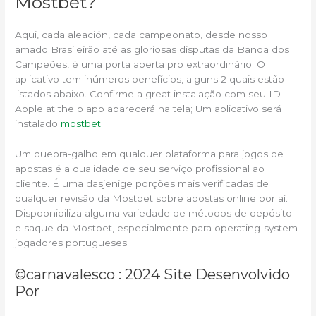
Mostbet?
Aqui, cada aleación, cada campeonato, desde nosso
amado Brasileirão até as gloriosas disputas da Banda dos
Campeões, é uma porta aberta pro extraordinário. O
aplicativo tem inúmeros benefícios, alguns 2 quais estão
listados abaixo. Confirme a great instalação com seu ID
Apple at the o app aparecerá na tela; Um aplicativo será
instalado
mostbet
.
Um quebra-galho em qualquer plataforma para jogos de
apostas é a qualidade de seu serviço profissional ao
cliente. É uma dasjenige porções mais verificadas de
qualquer revisão da Mostbet sobre apostas online por aí.
Dispopnibiliza alguma variedade de métodos de depósito
e saque da Mostbet, especialmente para operating-system
jogadores portugueses.
©carnavalesco : 2024 Site Desenvolvido
Por