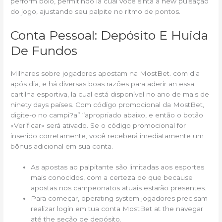
perform bolo, permitindo la cual você sinta a new pulsação
do jogo, ajustando seu palpite no ritmo de pontos.
Conta Pessoal: Depósito E Huida
De Fundos
Milhares sobre jogadores apostam na MostBet. com dia
após dia, e há diversas boas razões para aderir an essa
cartilha esportiva, la cual está disponível no ano de mais de
ninety days países. Com código promocional da MostBet,
digite-o no campi?a” “apropriado abaixo, e então o botão
«Verificar» será ativado. Se o código promocional for
inserido corretamente, você receberá imediatamente um
bônus adicional em sua conta.
As apostas ao palpitante são limitadas aos esportes
mais conocidos, com a certeza de que because
apostas nos campeonatos atuais estarão presentes.
Para começar, operating system jogadores precisam
realizar login em tua conta MostBet at the navegar
até the seção de depósito.