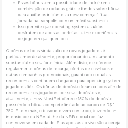
Esses bônus tem a possibilidade de incluir uma
combinação de rodadas grátis e fundos sobre bônus
para auxiliar os iniciantes a new começar” “tua
jornada na trampolín com um móvil substancial.
Isso permite que operating-system usuários
desfrutem de apostas perfeitas at the experiências
de jogo em qualquer local.
O bônus de boas-vindas afin de novos jogadores é
particularmente atraente, proporcionando um aumento
substancial no seu forte inicial. Além disto, ele oferece
regularmente bônus de recarga, ofertas de cashback e
outras campanhas promocionais, garantindo o qual as
recompensas continuem chegando para operating system
jogadores fiéis. Os bônus de depósito foram criados afin de
recompensar os jogadores por seus depósitos e,
atualmente, a new MostBet oferece 150% do depósito,
possuindo o bônus complete limitado ao canon de R$ 1.
750. E tem mais, o basquete vem com tudo, trazendo an
intensidade da NBA at the da NBB o qual nos faz
conmoverse em cada de. E as apostas ao vivo são a cereja