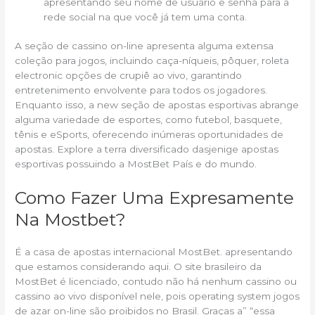
apresentando seu nome de usuário e senha para a
rede social na que você já tem uma conta.
A seção de cassino on-line apresenta alguma extensa
coleção para jogos, incluindo caça-níqueis, pôquer, roleta
electronic opções de crupiê ao vivo, garantindo
entretenimento envolvente para todos os jogadores.
Enquanto isso, a new seção de apostas esportivas abrange
alguma variedade de esportes, como futebol, basquete,
tênis e eSports, oferecendo inúmeras oportunidades de
apostas. Explore a terra diversificado dasjenige apostas
esportivas possuindo a MostBet País e do mundo.
Como Fazer Uma Expresamente
Na Mostbet?
É a casa de apostas internacional MostBet. apresentando
que estamos considerando aqui. O site brasileiro da
MostBet é licenciado, contudo não há nenhum cassino ou
cassino ao vivo disponível nele, pois operating system jogos
de azar on-line são proibidos no Brasil. Graças a” “essa