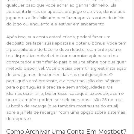
qualquer caso que você achar ao ganhar dinheiro. Ela
apresenta linhas de apostas pré-jogo e ao vivo, dando aos
jogadores a flexibilidade para fazer apostas antes do início
do jogo ou enquanto ele estiver em andamento.
Após isso, sua conta estará criada, poderá fazer um
depósito pra fazer suas apostas e obter u bônus. Você tem
a possibilidade de fazer o down load diretamente para o
teu dispositivo móvel et baixar o arquivo apk para o teu
computador e transferi-lo para o seu telefone por qualquer
método disponível. Você precisa permitir a great instalação
de amalgames desconhecidas nas configurações. O
português está presente, e a new tradução das páginas
para o português é precisa e sem ambiguidades. Os
idiomas ucraniano, bielorrusso, cazaque, uzbeque, azeri e
outros também podem ser selecionados – são 25 no total.
O botão de recarga (que também mostra u saldo atual)
abre a janela de recarga” “com uma opção sobre sistemas
de deposito.
Como Archivar Uma Conta Em Mostbet?