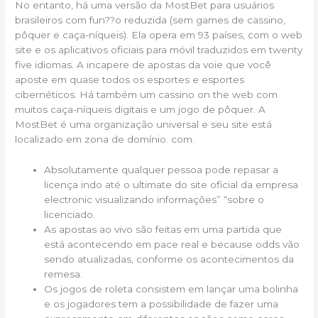
No entanto, há uma versão da MostBet para usuários
brasileiros com fun??o reduzida (sem games de cassino,
pôquer e caça-níqueis). Ela opera em 93 países, com o web
site e os aplicativos oficiais para móvil traduzidos em twenty
five idiomas. A incapere de apostas da voie que você
aposte em quase todos os esportes e esportes
cibernéticos. Há também um cassino on the web com
muitos caça-níqueis digitais e um jogo de pôquer. A
MostBet é uma organização universal e seu site está
localizado em zona de domínio. com.
Absolutamente qualquer pessoa pode repasar a
licença indo até o ultimate do site oficial da empresa
electronic visualizando informações” “sobre o
licenciado.
As apostas ao vivo são feitas em uma partida que
está acontecendo em pace real e because odds vão
sendo atualizadas, conforme os acontecimentos da
remesa.
Os jogos de roleta consistem em lançar uma bolinha
e os jogadores tem a possibilidade de fazer uma