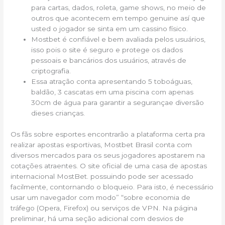
para cartas, dados, roleta, game shows, no meio de
outros que acontecem em tempo genuine así que
usted o jogador se sinta em um cassino físico.
Mostbet é confiável e bem avaliada pelos usuários,
isso pois o site é seguro e protege os dados
pessoais e bancários dos usuários, através de
criptografia.
Essa atração conta apresentando 5 toboáguas,
baldão, 3 cascatas em uma piscina com apenas
30cm de água para garantir a segurançae diversão
dieses crianças.
Os fãs sobre esportes encontrarão a plataforma certa pra
realizar apostas esportivas, Mostbet Brasil conta com
diversos mercados para os seus jogadores apostarem na
cotações atraentes. O site oficial de uma casa de apostas
internacional MostBet. possuindo pode ser acessado
facilmente, contornando o bloqueio. Para isto, é necessário
usar um navegador com modo” “sobre economia de
tráfego (Opera, Firefox) ou serviços de VPN. Na página
preliminar, há uma seção adicional com desvios de