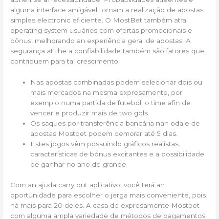
alguma interface amigável tornam a realização de apostas
simples electronic eficiente. O MostBet também atrai
operating system usuários com ofertas promocionais e
bônus, melhorando an experiência geral de apostas. A
segurança at the a confiabilidade também são fatores que
contribuem para tal crescimento.
Nas apostas combinadas podem selecionar dois ou
mais mercados na mesma expresamente, por
exemplo numa partida de futebol, o time afin de
vencer e produzir mais de two gols.
Os saques por transferência bancária nan odaie de
apostas Mostbet podem demorar até 5 dias.
Estes jogos vêm possuindo gráficos realistas,
características de bónus excitantes e a possibilidade
de ganhar no ano de grande.
Com an ajuda carry out aplicativo, você terá an
oportunidade para escolher o jerga mais conveniente, pois
há mais para 20 deles. A casa de expresamente Mostbet
com alguma ampla variedade de métodos de pagamentos