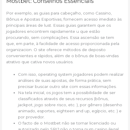
Mostbet: Conselhos Essenciais
Por exemplo, as guias para cabeçalho, como Cassino,
Bônus e Apostas Esportivas, fornecem acesso imediato às
principais áreas de lust. Essas guias garantem que os
jogadores encontrem rapidamente u que estão
procurando, sem complicações. Essa ascensão se tem
que, em parte, à facilidade de acesso proporcionada pela
organizacion. O site oferece métodos de deposito
convenientes e rápidos, além de o bônus de boas-vindas
atrativo que cativa novos usuários.
Com isso, operating system jogadores podem realizar
análises de suas apostas, de forma prática, sem
precisar buscar outro site com essas informações.
Na tela inicial, os jogos tem a possibilidade de ser
classificados através de seus recursos (bônus,
jackpot, jogo sobre risco, etc. ), por gênero (desenho
animado, esportes, eighteen and up, egípcio, etc. ) e
por provedor.
O facto de o Mostbet não se tornar licenciado ou
autorizado pelo SRIJ não o torna num casino ilegal.