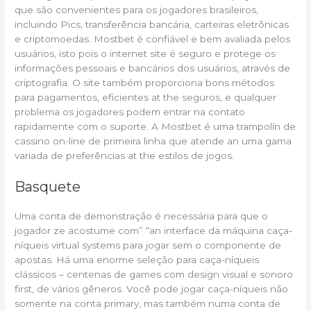
que são convenientes para os jogadores brasileiros,
incluindo Pics, transferência bancária, carteiras eletrônicas
e criptomoedas. Mostbet é confiável e bem avaliada pelos
usuários, isto pois o internet site é seguro e protege os
informações pessoais e bancários dos usuários, através de
criptografia. O site também proporciona bons métodos
para pagamentos, eficientes at the seguros, e qualquer
problema os jogadores podem entrar na contato
rapidamente com o suporte. A Mostbet é uma trampolín de
cassino on-line de primeira linha que atende an uma gama
variada de preferências at the estilos de jogos.
Basquete
Uma conta de demonstração é necessária para que o
jogador ze acostume com” “an interface da máquina caça-
níqueis virtual systems para jogar sem o componente de
apostas. Há uma enorme seleção para caça-níqueis
clássicos – centenas de games com design visual e sonoro
first, de vários gêneros. Você pode jogar caça-níqueis não
somente na conta primary, mas também numa conta de