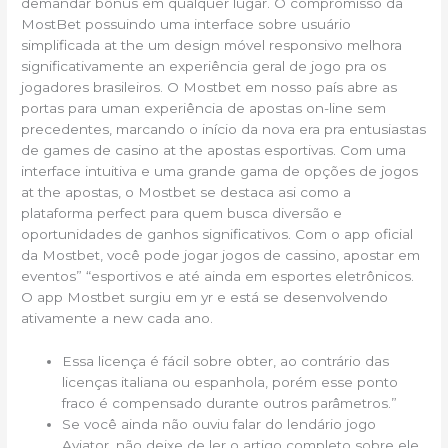
demandar bônus em qualquer lugar. O compromisso da
MostBet possuindo uma interface sobre usuário
simplificada at the um design móvel responsivo melhora
significativamente an experiência geral de jogo pra os
jogadores brasileiros. O Mostbet em nosso país abre as
portas para uman experiência de apostas on-line sem
precedentes, marcando o início da nova era pra entusiastas
de games de casino at the apostas esportivas. Com uma
interface intuitiva e uma grande gama de opções de jogos
at the apostas, o Mostbet se destaca asi como a
plataforma perfect para quem busca diversão e
oportunidades de ganhos significativos. Com o app oficial
da Mostbet, você pode jogar jogos de cassino, apostar em
eventos” “esportivos e até ainda em esportes eletrônicos.
O app Mostbet surgiu em yr e está se desenvolvendo
ativamente a new cada ano.
Essa licença é fácil sobre obter, ao contrário das
licenças italiana ou espanhola, porém esse ponto
fraco é compensado durante outros parâmetros.”
Se você ainda não ouviu falar do lendário jogo
Aviator, não deixe de ler o artigo completo sobre ele