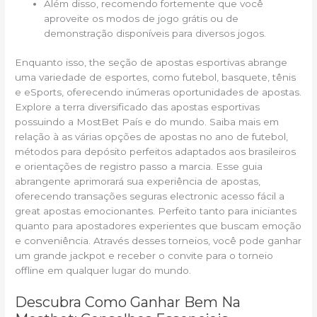
Além disso, recomendo fortemente que você
aproveite os modos de jogo grátis ou de
demonstração disponíveis para diversos jogos.
Enquanto isso, the seção de apostas esportivas abrange
uma variedade de esportes, como futebol, basquete, tênis
e eSports, oferecendo inúmeras oportunidades de apostas.
Explore a terra diversificado das apostas esportivas
possuindo a MostBet País e do mundo. Saiba mais em
relação à as várias opções de apostas no ano de futebol,
métodos para depósito perfeitos adaptados aos brasileiros
e orientações de registro passo a marcia. Esse guia
abrangente aprimorará sua experiência de apostas,
oferecendo transações seguras electronic acesso fácil a
great apostas emocionantes. Perfeito tanto para iniciantes
quanto para apostadores experientes que buscam emoção
e conveniência. Através desses torneios, você pode ganhar
um grande jackpot e receber o convite para o torneio
offline em qualquer lugar do mundo.
Descubra Como Ganhar Bem Na