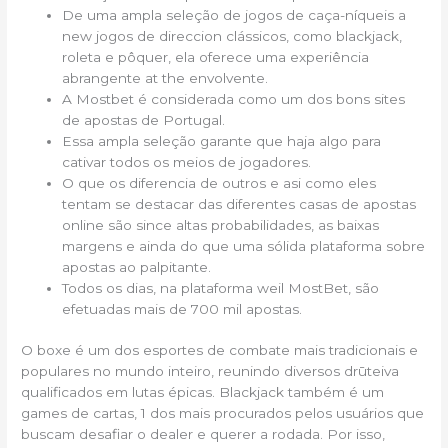
De uma ampla seleção de jogos de caça-níqueis a
new jogos de direccion clássicos, como blackjack,
roleta e pôquer, ela oferece uma experiência
abrangente at the envolvente.
A Mostbet é considerada como um dos bons sites
de apostas de Portugal.
Essa ampla seleção garante que haja algo para
cativar todos os meios de jogadores.
O que os diferencia de outros e asi como eles
tentam se destacar das diferentes casas de apostas
online são since altas probabilidades, as baixas
margens e ainda do que uma sólida plataforma sobre
apostas ao palpitante.
Todos os dias, na plataforma weil MostBet, são
efetuadas mais de 700 mil apostas.
O boxe é um dos esportes de combate mais tradicionais e
populares no mundo inteiro, reunindo diversos drūteiva
qualificados em lutas épicas. Blackjack também é um
games de cartas, 1 dos mais procurados pelos usuários que
buscam desafiar o dealer e querer a rodada. Por isso,