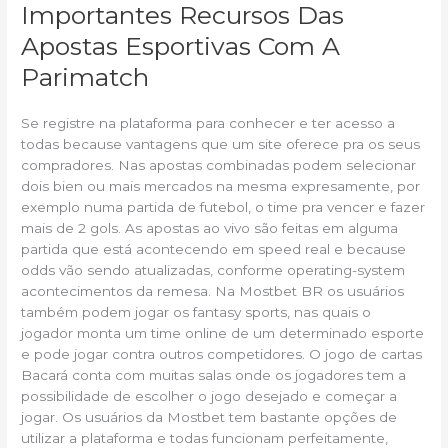
Importantes Recursos Das
Apostas Esportivas Com A
Parimatch
Se registre na plataforma para conhecer e ter acesso a
todas because vantagens que um site oferece pra os seus
compradores. Nas apostas combinadas podem selecionar
dois bien ou mais mercados na mesma expresamente, por
exemplo numa partida de futebol, o time pra vencer e fazer
mais de 2 gols. As apostas ao vivo são feitas em alguma
partida que está acontecendo em speed real e because
odds vão sendo atualizadas, conforme operating-system
acontecimentos da remesa. Na Mostbet BR os usuários
também podem jogar os fantasy sports, nas quais o
jogador monta um time online de um determinado esporte
e pode jogar contra outros competidores. O jogo de cartas
Bacará conta com muitas salas onde os jogadores tem a
possibilidade de escolher o jogo desejado e começar a
jogar. Os usuários da Mostbet tem bastante opções de
utilizar a plataforma e todas funcionam perfeitamente,