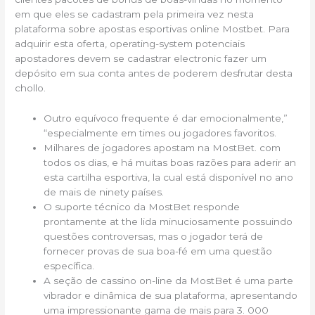
em que eles se cadastram pela primeira vez nesta
plataforma sobre apostas esportivas online Mostbet. Para
adquirir esta oferta, operating-system potenciais
apostadores devem se cadastrar electronic fazer um
depósito em sua conta antes de poderem desfrutar desta
chollo.
Outro equívoco frequente é dar emocionalmente,”
“especialmente em times ou jogadores favoritos.
Milhares de jogadores apostam na MostBet. com
todos os dias, e há muitas boas razões para aderir an
esta cartilha esportiva, la cual está disponível no ano
de mais de ninety países.
O suporte técnico da MostBet responde
prontamente at the lida minuciosamente possuindo
questões controversas, mas o jogador terá de
fornecer provas de sua boa-fé em uma questão
específica.
A seção de cassino on-line da MostBet é uma parte
vibrador e dinâmica de sua plataforma, apresentando
uma impressionante gama de mais para 3. 000