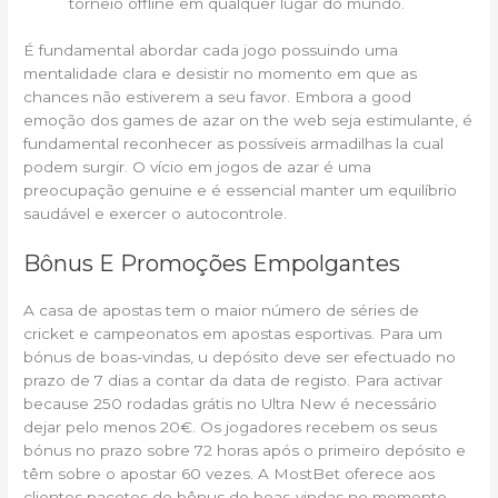
torneio offline em qualquer lugar do mundo.
É fundamental abordar cada jogo possuindo uma
mentalidade clara e desistir no momento em que as
chances não estiverem a seu favor. Embora a good
emoção dos games de azar on the web seja estimulante, é
fundamental reconhecer as possíveis armadilhas la cual
podem surgir. O vício em jogos de azar é uma
preocupação genuine e é essencial manter um equilíbrio
saudável e exercer o autocontrole.
Bônus E Promoções Empolgantes
A casa de apostas tem o maior número de séries de
cricket e campeonatos em apostas esportivas. Para um
bónus de boas-vindas, u depósito deve ser efectuado no
prazo de 7 dias a contar da data de registo. Para activar
because 250 rodadas grátis no Ultra New é necessário
dejar pelo menos 20€. Os jogadores recebem os seus
bónus no prazo sobre 72 horas após o primeiro depósito e
têm sobre o apostar 60 vezes. A MostBet oferece aos
clientes pacotes de bônus de boas-vindas no momento